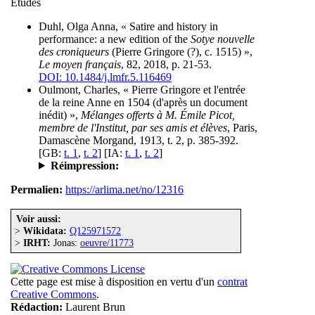
Études
Duhl, Olga Anna, « Satire and history in
performance: a new edition of the
Sotye nouvelle
des croniqueurs
(Pierre Gringore (?), c. 1515) »,
Le moyen français
, 82, 2018, p. 21-53.
DOI: 10.1484/j.lmfr.5.116469
Oulmont, Charles, « Pierre Gringore et l'entrée
de la reine Anne en 1504 (d'après un document
inédit) »,
Mélanges offerts à M. Émile Picot,
membre de l'Institut, par ses amis et élèves
, Paris,
Damascène Morgand, 1913, t. 2, p. 385-392.
[GB:
t. 1
,
t. 2
] [IA:
t. 1
,
t. 2
]
Réimpression:
Permalien:
https://arlima.net/no/12316
Voir aussi:
>
Wikidata:
Q125971572
>
IRHT:
Jonas:
oeuvre/11773
Cette page est mise à disposition en vertu d'un
contrat
Creative Commons
.
Rédaction:
Laurent Brun