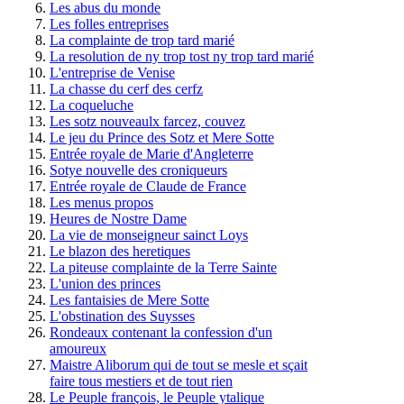
Les abus du monde
Les folles entreprises
La complainte de trop tard marié
La resolution de ny trop tost ny trop tard marié
L'entreprise de Venise
La chasse du cerf des cerfz
La coqueluche
Les sotz nouveaulx farcez, couvez
Le jeu du Prince des Sotz et Mere Sotte
Entrée royale de Marie d'Angleterre
Sotye nouvelle des croniqueurs
Entrée royale de Claude de France
Les menus propos
Heures de Nostre Dame
La vie de monseigneur sainct Loys
Le blazon des heretiques
La piteuse complainte de la Terre Sainte
L'union des princes
Les fantaisies de Mere Sotte
L'obstination des Suysses
Rondeaux contenant la confession d'un
amoureux
Maistre Aliborum qui de tout se mesle et sçait
faire tous mestiers et de tout rien
Le Peuple françois, le Peuple ytalique