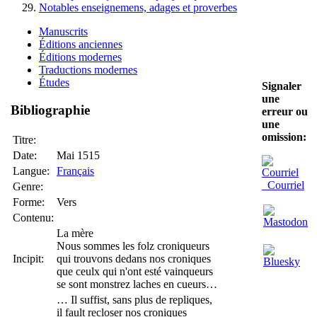
Notables enseignemens, adages et proverbes
Manuscrits
Éditions anciennes
Éditions modernes
Traductions modernes
Études
Signaler
une
Bibliographie
erreur ou
une
omission:
Titre:
Date:
Mai 1515
Langue:
Français
Courriel
Genre:
Forme:
Vers
Contenu:
La mère
Nous sommes les folz croniqueurs
Incipit:
qui trouvons dedans nos croniques
que ceulx qui n'ont esté vainqueurs
se sont monstrez laches en cueurs…
… Il suffist, sans plus de repliques,
il fault recloser nos croniques