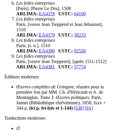
Les folles entreprises
[Paris], [Pierre Le Dru], 1508
ARLIMA:
EA4378
USTC:
64169
Les folles entreprises
Paris, [veuve Jean Trepperel et Jean Jehannot],
1510
ARLIMA:
EA4379
USTC:
38233
Les folles entreprises
Paris, [s. n.], 1510
ARLIMA:
EA4380
USTC:
92526
Les folles entreprises
Paris, [veuve Jean Trepperel], [après 1511-1512]
ARLIMA:
EA4381
USTC:
57774
Éditions modernes
Œuvres complètes de Gringore
, réunies pour la
première fois par MM. Ch. d'Héricault et A. de
Montaiglon.
Tome I: Œuvres politiques
, Paris,
Jannet (Bibliothèque elzévirienne), 1858, lxxx +
344 p.
(ici p. lvi-lxiv et 1-144)
[GB]
[IA]
Traductions modernes
∅