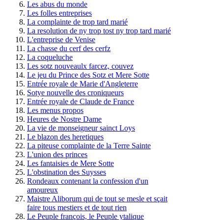
Les abus du monde
Les folles entreprises
La complainte de trop tard marié
La resolution de ny trop tost ny trop tard marié
L'entreprise de Venise
La chasse du cerf des cerfz
La coqueluche
Les sotz nouveaulx farcez, couvez
Le jeu du Prince des Sotz et Mere Sotte
Entrée royale de Marie d'Angleterre
Sotye nouvelle des croniqueurs
Entrée royale de Claude de France
Les menus propos
Heures de Nostre Dame
La vie de monseigneur sainct Loys
Le blazon des heretiques
La piteuse complainte de la Terre Sainte
L'union des princes
Les fantaisies de Mere Sotte
L'obstination des Suysses
Rondeaux contenant la confession d'un
amoureux
Maistre Aliborum qui de tout se mesle et sçait
faire tous mestiers et de tout rien
Le Peuple françois, le Peuple ytalique