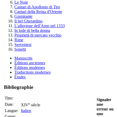
Le Noie
Cantari di Apollonio di Tiro
Cantari della Reina d'Oriente
Gismirante
Il bel Gherardino
L'alluvione dell'Arno nel 1333
In lode di bella donna
Proprietà di mercato vecchio
Rime
Serventesi
Sonetti
Manuscrits
Éditions anciennes
Éditions modernes
Traductions modernes
Études
Bibliographie
Titre:
Signaler
e
Date:
une
XIV
siècle
erreur ou
Langue:
Italien
une
Genre: