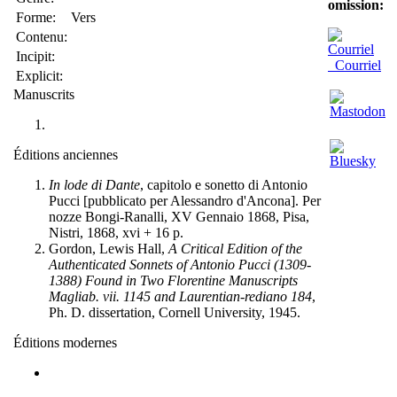
omission:
Forme:
Vers
Contenu:
Incipit:
Courriel
Explicit:
Manuscrits
Éditions anciennes
In lode di Dante
, capitolo e sonetto di Antonio
Pucci [pubblicato per Alessandro d'Ancona]. Per
nozze Bongi-Ranalli, XV Gennaio 1868, Pisa,
Nistri, 1868, xvi + 16 p.
Gordon, Lewis Hall,
A Critical Edition of the
Authenticated Sonnets of Antonio Pucci (1309-
1388) Found in Two Florentine Manuscripts
Magliab. vii. 1145 and Laurentian-rediano 184
,
Ph. D. dissertation, Cornell University, 1945.
Éditions modernes