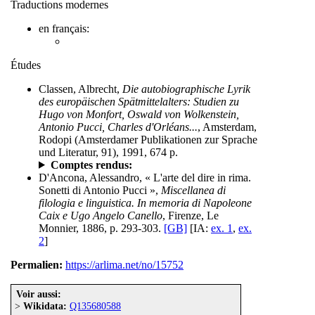
Traductions modernes
en français:
Études
Classen, Albrecht,
Die autobiographische Lyrik
des europäischen Spätmittelalters: Studien zu
Hugo von Monfort, Oswald von Wolkenstein,
Antonio Pucci, Charles d'Orléans...
, Amsterdam,
Rodopi (Amsterdamer Publikationen zur Sprache
und Literatur, 91), 1991, 674 p.
Comptes rendus:
D'Ancona, Alessandro, « L'arte del dire in rima.
Sonetti di Antonio Pucci »,
Miscellanea di
filologia e linguistica. In memoria di Napoleone
Caix e Ugo Angelo Canello
, Firenze, Le
Monnier, 1886, p. 293-303.
[GB]
[IA:
ex. 1
,
ex.
2
]
Permalien:
https://arlima.net/no/15752
Voir aussi:
>
Wikidata:
Q135680588