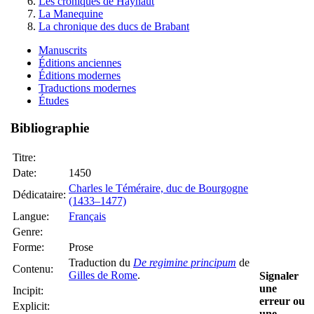
Les croniques de Haynaut
La Manequine
La chronique des ducs de Brabant
Manuscrits
Éditions anciennes
Éditions modernes
Traductions modernes
Études
Bibliographie
Titre:
Date:
1450
Charles le Téméraire, duc de Bourgogne
Dédicataire:
(1433–1477)
Langue:
Français
Genre:
Forme:
Prose
Traduction du
De regimine principum
de
Contenu:
Gilles de Rome
.
Signaler
une
Incipit:
erreur ou
Explicit:
une