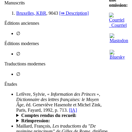
Manuscrits
omission:
Bruxelles, KBR
, 9043
[⇛ Description]
Éditions anciennes
Courriel
∅
Éditions modernes
∅
Traductions modernes
∅
Études
Lefèvre, Sylvie, «
Information des Princes
»,
Dictionnaire des lettres françaises: le Moyen
Âge
, éd. Geneviève Hasenohr et Michel Zink,
Paris, Fayard, 1992, p. 713.
[IA]
Comptes rendus du recueil:
Réimpression:
Maillard, François,
Les traductions du "De
regimine principum" de Gilles de Rome
, diplôme