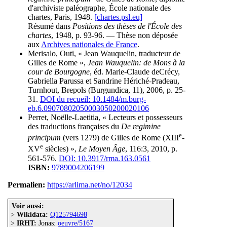
d'archiviste paléographe, École nationale des
chartes, Paris, 1948.
[chartes.psl.eu]
Résumé dans
Positions des thèses de l'École des
chartes
, 1948, p. 93-96. — Thèse non déposée
aux
Archives nationales de France
.
Merisalo, Outi, « Jean Wauquelin, traducteur de
Gilles de Rome »,
Jean Wauquelin: de Mons à la
cour de Bourgogne
, éd. Marie-Claude deCrécy,
Gabriella Parussa et Sandrine Hériché-Pradeau,
Turnhout, Brepols (Burgundica, 11), 2006, p. 25-
31.
DOI du recueil: 10.1484/m.burg-
eb.6.09070802050003050200020106
Perret, Noëlle-Laetitia, « Lecteurs et possesseurs
des traductions françaises du
De regimine
e
principum
(vers 1279) de Gilles de Rome (XIII
-
e
XV
siècles) »,
Le Moyen Âge
, 116:3, 2010, p.
561-576.
DOI: 10.3917/rma.163.0561
ISBN:
9789004206199
Permalien:
https://arlima.net/no/12034
Voir aussi:
>
Wikidata:
Q125794698
>
IRHT:
Jonas:
oeuvre/5167