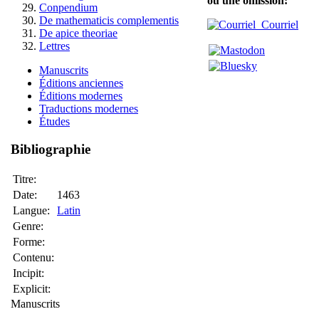
ou une omission:
Conpendium
De mathematicis complementis
Courriel
De apice theoriae
Lettres
Manuscrits
Éditions anciennes
Éditions modernes
Traductions modernes
Études
Bibliographie
Titre:
Date:
1463
Langue:
Latin
Genre:
Forme:
Contenu:
Incipit:
Explicit:
Manuscrits