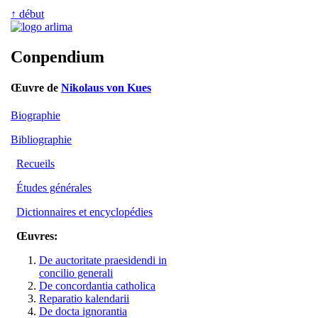
↑ début
Conpendium
Œuvre de
Nikolaus von Kues
Biographie
Bibliographie
Recueils
Études générales
Dictionnaires et encyclopédies
Œuvres:
De auctoritate praesidendi in
concilio generali
De concordantia catholica
Reparatio kalendarii
De docta ignorantia