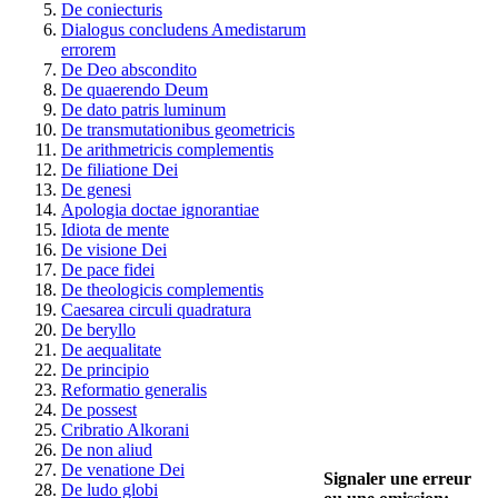
De coniecturis
Dialogus concludens Amedistarum
errorem
De Deo abscondito
De quaerendo Deum
De dato patris luminum
De transmutationibus geometricis
De arithmetricis complementis
De filiatione Dei
De genesi
Apologia doctae ignorantiae
Idiota de mente
De visione Dei
De pace fidei
De theologicis complementis
Caesarea circuli quadratura
De beryllo
De aequalitate
De principio
Reformatio generalis
De possest
Cribratio Alkorani
De non aliud
De venatione Dei
Signaler une erreur
De ludo globi