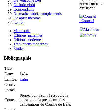
De venatione Dei
erreur ou une
De ludo globi
omission:
Conpendium
De mathematicis complementis
De apice theoriae
Courriel
Lettres
Manuscrits
Éditions anciennes
Éditions modernes
Traductions modernes
Études
Bibliographie
Titre:
Date:
1434
Langue:
Latin
Genre:
Forme:
Proposition visant à résoudre la
Contenu:
question de la présidence des
délibérations du Concile de Bâle.
Incipit: