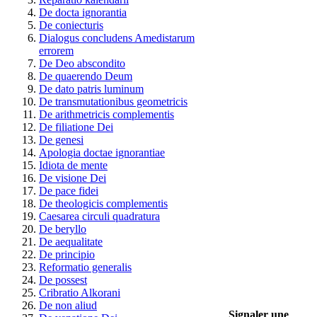
De docta ignorantia
De coniecturis
Dialogus concludens Amedistarum
errorem
De Deo abscondito
De quaerendo Deum
De dato patris luminum
De transmutationibus geometricis
De arithmetricis complementis
De filiatione Dei
De genesi
Apologia doctae ignorantiae
Idiota de mente
De visione Dei
De pace fidei
De theologicis complementis
Caesarea circuli quadratura
De beryllo
De aequalitate
De principio
Reformatio generalis
De possest
Cribratio Alkorani
De non aliud
Signaler une