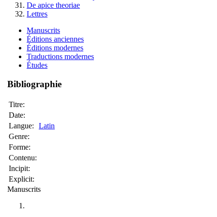
De apice theoriae
Lettres
Manuscrits
Éditions anciennes
Éditions modernes
Traductions modernes
Études
Bibliographie
Titre:
Date:
Langue:
Latin
Genre:
Forme:
Contenu:
Incipit:
Explicit:
Manuscrits