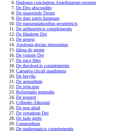
Dialogus concludens Amedistarum errorem
De Deo abscondito
De quaerendo Deum
De dato patris luminum
De transmutationibus geometricis
De arithmetricis complementis
De filiatione Dei
De genesi
Apologia doctae ignorantiae
Idiota de mente
De visione Dei
De pace fidei
De theologicis complementis
Caesarea circuli quadratura
De beryllo
De aequalitate
De principio
Reformatio generalis
De possest
Cribratio Alkorani
De non aliud
De venatione Dei
De ludo globi
Conpendium
De mathematicis complementis