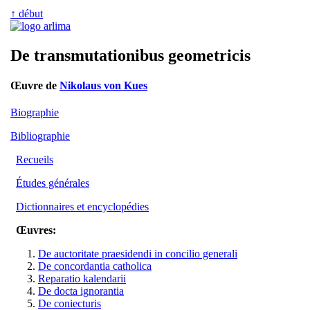
↑ début
De transmutationibus geometricis
Œuvre de
Nikolaus von Kues
Biographie
Bibliographie
Recueils
Études générales
Dictionnaires et encyclopédies
Œuvres:
De auctoritate praesidendi in concilio generali
De concordantia catholica
Reparatio kalendarii
De docta ignorantia
De coniecturis