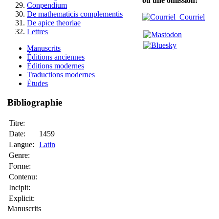
ou une omission:
Conpendium
De mathematicis complementis
Courriel
De apice theoriae
Lettres
Manuscrits
Éditions anciennes
Éditions modernes
Traductions modernes
Études
Bibliographie
Titre:
Date:
1459
Langue:
Latin
Genre:
Forme:
Contenu:
Incipit:
Explicit:
Manuscrits