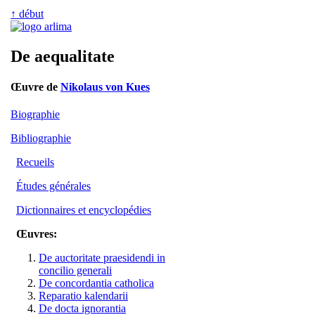
↑ début
De aequalitate
Œuvre de
Nikolaus von Kues
Biographie
Bibliographie
Recueils
Études générales
Dictionnaires et encyclopédies
Œuvres:
De auctoritate praesidendi in
concilio generali
De concordantia catholica
Reparatio kalendarii
De docta ignorantia