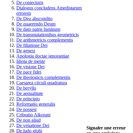
De coniecturis
Dialogus concludens Amedistarum
errorem
De Deo abscondito
De quaerendo Deum
De dato patris luminum
De transmutationibus geometricis
De arithmetricis complementis
De filiatione Dei
De genesi
Apologia doctae ignorantiae
Idiota de mente
De visione Dei
De pace fidei
De theologicis complementis
Caesarea circuli quadratura
De beryllo
De aequalitate
De principio
Reformatio generalis
De possest
Cribratio Alkorani
De non aliud
De venatione Dei
Signaler une erreur
De ludo globi