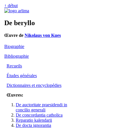
↑ début
De beryllo
Œuvre de
Nikolaus von Kues
Biographie
Bibliographie
Recueils
Études générales
Dictionnaires et encyclopédies
Œuvres:
De auctoritate praesidendi in
concilio generali
De concordantia catholica
Reparatio kalendarii
De docta ignorantia