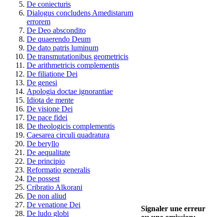
De coniecturis
Dialogus concludens Amedistarum
errorem
De Deo abscondito
De quaerendo Deum
De dato patris luminum
De transmutationibus geometricis
De arithmetricis complementis
De filiatione Dei
De genesi
Apologia doctae ignorantiae
Idiota de mente
De visione Dei
De pace fidei
De theologicis complementis
Caesarea circuli quadratura
De beryllo
De aequalitate
De principio
Reformatio generalis
De possest
Cribratio Alkorani
De non aliud
De venatione Dei
Signaler une erreur
De ludo globi