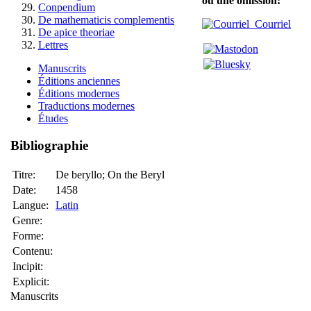
ou une omission:
Conpendium
De mathematicis complementis
Courriel
De apice theoriae
Lettres
Manuscrits
Éditions anciennes
Éditions modernes
Traductions modernes
Études
Bibliographie
Titre:
De beryllo; On the Beryl
Date:
1458
Langue:
Latin
Genre:
Forme:
Contenu:
Incipit:
Explicit:
Manuscrits