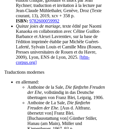
édition critique, glossaire et index par Jean
Rychner; traduction et invitation à la lecture par
Jean-Claude Mühlethaler, Genève, Droz (Texte
courant, 13), 2019, xcv + 358 p.
ISBN:
9782600059992
Quinze joies de mariage
, texte édité par Naomi
Kanaoka en collaboration avec Céline Guillot-
Barbance et Alexei Lavrentiev, sur la base de
l'édition imprimée établie par Michèle Guéret-
Laferté, Sylvain Louis et Camille Mira (Rouen,
Presses universitaires de Rouen et du Havre,
2009), Lyon, ENS de Lyon, 2025.
[bfm-
corpus.org]
Traductions modernes
en allemand:
Anthoine de la Sale,
Die fünfzehn Freuden
der Ehe
, vollständig in das Deutsche
übertragen von Franz Blei, Leipzig, 1906.
Anthoine de La Sale,
Die fünfzehn
Freuden der Ehe
. [Aus d. Altfranz.
übersetzt von] Franz Blei.
[Buchausstattung von] Günther Stiller,
Hanau (am Main), Müller und
Kiepenheuer, 1967, 93 p.