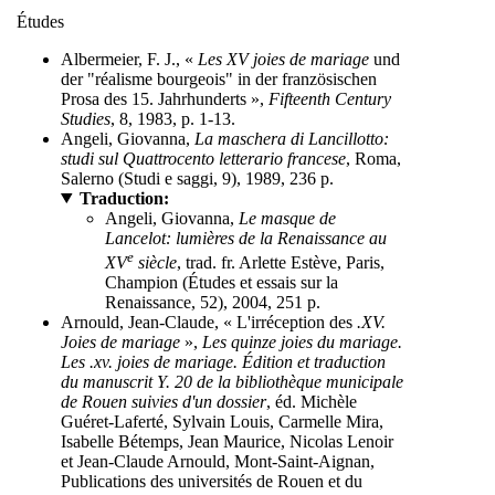
Études
Albermeier, F. J., «
Les XV joies de mariage
und
der "réalisme bourgeois" in der französischen
Prosa des 15. Jahrhunderts »,
Fifteenth Century
Studies
, 8, 1983, p. 1-13.
Angeli, Giovanna,
La maschera di Lancillotto:
studi sul Quattrocento letterario francese
, Roma,
Salerno (Studi e saggi, 9), 1989, 236 p.
Traduction:
Angeli, Giovanna,
Le masque de
Lancelot: lumières de la Renaissance au
e
XV
siècle
, trad. fr. Arlette Estève, Paris,
Champion (Études et essais sur la
Renaissance, 52), 2004, 251 p.
Arnould, Jean-Claude, « L'irréception des
.XV.
Joies de mariage
»,
Les quinze joies du mariage.
Les .xv. joies de mariage. Édition et traduction
du manuscrit Y. 20 de la bibliothèque municipale
de Rouen suivies d'un dossier
, éd. Michèle
Guéret-Laferté, Sylvain Louis, Carmelle Mira,
Isabelle Bétemps, Jean Maurice, Nicolas Lenoir
et Jean-Claude Arnould, Mont-Saint-Aignan,
Publications des universités de Rouen et du