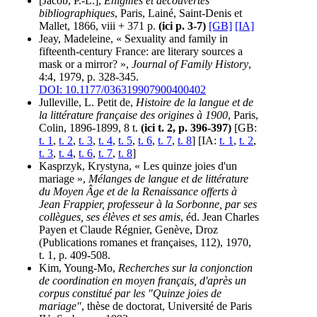
[Jacob, P.-L.],
Énigmes et découvertes
bibliographiques
, Paris, Lainé, Saint-Denis et
Mallet, 1866, viii + 371 p.
(ici p. 3-7)
[GB]
[IA]
Jeay, Madeleine, « Sexuality and family in
fifteenth-century France: are literary sources a
mask or a mirror? »,
Journal of Family History
,
4:4, 1979, p. 328-345.
DOI: 10.1177/036319907900400402
Julleville, L. Petit de,
Histoire de la langue et de
la littérature française des origines à 1900
, Paris,
Colin, 1896-1899, 8 t.
(ici t. 2, p. 396-397)
[GB:
t. 1
,
t. 2
,
t. 3
,
t. 4
,
t. 5
,
t. 6
,
t. 7
,
t. 8
] [IA:
t. 1
,
t. 2
,
t. 3
,
t. 4
,
t. 6
,
t. 7
,
t. 8
]
Kasprzyk, Krystyna, « Les quinze joies d'un
mariage »,
Mélanges de langue et de littérature
du Moyen Âge et de la Renaissance offerts à
Jean Frappier, professeur à la Sorbonne, par ses
collègues, ses élèves et ses amis
, éd. Jean Charles
Payen et Claude Régnier, Genève, Droz
(Publications romanes et françaises, 112), 1970,
t. 1, p. 409-508.
Kim, Young-Mo,
Recherches sur la conjonction
de coordination en moyen français, d'après un
corpus constitué par les "Quinze joies de
mariage"
, thèse de doctorat, Université de Paris