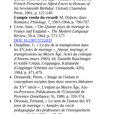
French Presented to Alfred Ewert in Honour of
his Seventeenth Birthday
, Oxford, Clarendon
Press, 1961, p. 121-149.
Compte rendu du recueil:
M. Dubois, dans
Romance Philology
, 7, 1963-1964, p. 706-707.
Crow, Joan, « The
Quinze joyes de mariage
in
France and England »,
The Modern Language
Review
, 59:4, 1964, p. 571-577.
DOI: 10.2307/3721033
Dauphine, J., « Le jeu de la transgression dans
les
XV joies de mariage
»,
Amour, mariage et
transgressions au Moyen Âge. Actes du colloque
d'Amiens (mars 1983)
, éd. Danielle Buschinger
et André Crépin, Göppingen, Kümmerle
(Göppinger Arbeiten zur Germanistik, 420),
1984, p. 471-479.
Demarolle, Pierre, « Image de l'enfant et
conceptions sociales dans deux oeuvres littéraires
e
du XV
siècle »,
L'enfant au Moyen Âge
, Aix-
en-Provence, Publications de l'Université de
Provence (Senefiance, 9), 1980, p. 359-374.
Desonay, Fernand, « Le nom de l'auteur des
XV
joies de mariage
»,
Annales du cercle
pédagogique des professeurs de l'enseignement