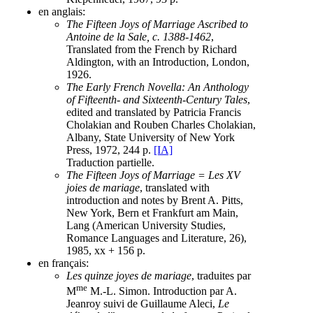
en anglais:
The Fifteen Joys of Marriage Ascribed to
Antoine de la Sale, c. 1388-1462
,
Translated from the French by Richard
Aldington, with an Introduction, London,
1926.
The Early French Novella: An Anthology
of Fifteenth- and Sixteenth-Century Tales
,
edited and translated by Patricia Francis
Cholakian and Rouben Charles Cholakian,
Albany, State University of New York
Press, 1972, 244 p.
[IA]
Traduction partielle.
The Fifteen Joys of Marriage = Les XV
joies de mariage
, translated with
introduction and notes by Brent A. Pitts,
New York, Bern et Frankfurt am Main,
Lang (American University Studies,
Romance Languages and Literature, 26),
1985, xx + 156 p.
en français:
Les quinze joyes de mariage
, traduites par
me
M
M.-L. Simon. Introduction par A.
Jeanroy suivi de Guillaume Aleci,
Le