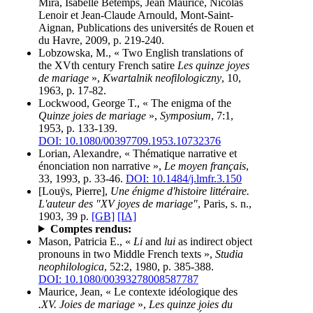
Mira, Isabelle Bétemps, Jean Maurice, Nicolas
Lenoir et Jean-Claude Arnould, Mont-Saint-
Aignan, Publications des universités de Rouen et
du Havre, 2009, p. 219-240.
Lobzowska, M., « Two English translations of
the XVth century French satire
Les quinze joyes
de mariage
»,
Kwartalnik neofilologiczny
, 10,
1963, p. 17-82.
Lockwood, George T., « The enigma of the
Quinze joies de mariage
»,
Symposium
, 7:1,
1953, p. 133-139.
DOI: 10.1080/00397709.1953.10732376
Lorian, Alexandre, « Thématique narrative et
énonciation non narrative »,
Le moyen français
,
33, 1993, p. 33-46.
DOI: 10.1484/j.lmfr.3.150
[Louÿs, Pierre],
Une énigme d'histoire littéraire.
L'auteur des "XV joyes de mariage"
, Paris, s. n.,
1903, 39 p.
[GB]
[IA]
Comptes rendus:
Mason, Patricia E., «
Li
and
lui
as indirect object
pronouns in two Middle French texts »,
Studia
neophilologica
, 52:2, 1980, p. 385-388.
DOI: 10.1080/00393278008587787
Maurice, Jean, « Le contexte idéologique des
.XV. Joies de mariage
»,
Les quinze joies du