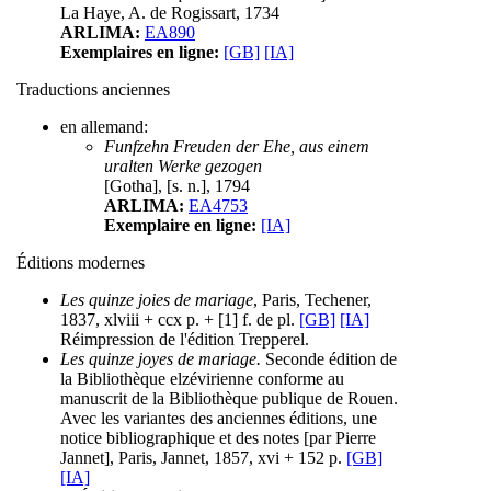
La Haye, A. de Rogissart, 1734
ARLIMA:
EA890
Exemplaires en ligne:
[GB]
[IA]
Traductions anciennes
en allemand:
Funfzehn Freuden der Ehe, aus einem
uralten Werke gezogen
[Gotha], [s. n.], 1794
ARLIMA:
EA4753
Exemplaire en ligne:
[IA]
Éditions modernes
Les quinze joies de mariage
, Paris, Techener,
1837, xlviii + ccx p. + [1] f. de pl.
[GB]
[IA]
Réimpression de l'édition Trepperel.
Les quinze joyes de mariage.
Seconde édition de
la Bibliothèque elzévirienne conforme au
manuscrit de la Bibliothèque publique de Rouen.
Avec les variantes des anciennes éditions, une
notice bibliographique et des notes [par Pierre
Jannet], Paris, Jannet, 1857, xvi + 152 p.
[GB]
[IA]