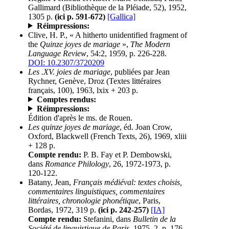
Gallimard (Bibliothèque de la Pléiade, 52), 1952,
1305 p.
(ici p. 591-672)
[Gallica]
Réimpressions:
Clive, H. P., « A hitherto unidentified fragment of
the
Quinze joyes de mariage
»,
The Modern
Language Review
, 54:2, 1959, p. 226-228.
DOI: 10.2307/3720209
Les .XV. joies de mariage
, publiées par Jean
Rychner, Genève, Droz (Textes littéraires
français, 100), 1963, lxix + 203 p.
Comptes rendus:
Réimpressions:
Édition d'après le ms. de Rouen.
Les quinze joyes de mariage
, éd. Joan Crow,
Oxford, Blackwell (French Texts, 26), 1969, xliii
+ 128 p.
Compte rendu:
P. B. Fay et P. Dembowski,
dans
Romance Philology
, 26, 1972-1973, p.
120-122.
Batany, Jean,
Français médiéval: textes choisis,
commentaires linguistiques, commentaires
littéraires, chronologie phonétique
, Paris,
Bordas, 1972, 319 p.
(ici p. 242-257)
[IA]
Compte rendu:
Stefanini, dans
Bulletin de la
Société de linguistique de Paris
, 1975, 2, p. 176-