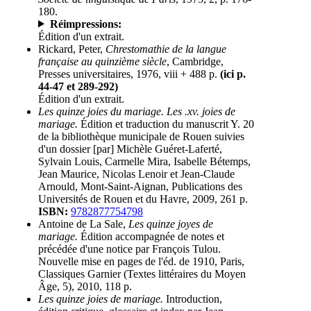
180.
Réimpressions:
Édition d'un extrait.
Rickard, Peter,
Chrestomathie de la langue
française au quinzième siècle
, Cambridge,
Presses universitaires, 1976, viii + 488 p.
(ici p.
44-47 et 289-292)
Édition d'un extrait.
Les quinze joies du mariage. Les .xv. joies de
mariage.
Édition et traduction du manuscrit Y. 20
de la bibliothèque municipale de Rouen suivies
d'un dossier [par] Michèle Guéret-Laferté,
Sylvain Louis, Carmelle Mira, Isabelle Bétemps,
Jean Maurice, Nicolas Lenoir et Jean-Claude
Arnould, Mont-Saint-Aignan, Publications des
Universités de Rouen et du Havre, 2009, 261 p.
ISBN:
9782877754798
Antoine de La Sale,
Les quinze joyes de
mariage.
Édition accompagnée de notes et
précédée d'une notice par François Tulou.
Nouvelle mise en pages de l'éd. de 1910, Paris,
Classiques Garnier (Textes littéraires du Moyen
Âge, 5), 2010, 118 p.
Les quinze joies de mariage.
Introduction,