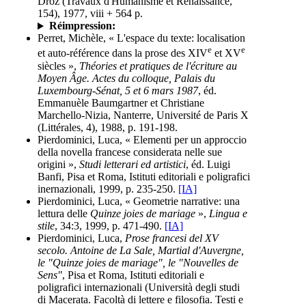
Droz (Travaux d'Humanisme et Renaissance,
154), 1977, viii + 564 p.
Réimpression:
Perret, Michèle, « L'espace du texte: localisation
e
e
et auto-référence dans la prose des XIV
et XV
siècles »,
Théories et pratiques de l'écriture au
Moyen Âge. Actes du colloque, Palais du
Luxembourg-Sénat, 5 et 6 mars 1987
, éd.
Emmanuèle Baumgartner et Christiane
Marchello-Nizia, Nanterre, Université de Paris X
(Littérales, 4), 1988, p. 191-198.
Pierdominici, Luca, « Elementi per un approccio
della novella francese considerata nelle sue
origini »,
Studi letterari ed artistici
, éd. Luigi
Banfi, Pisa et Roma, Istituti editoriali e poligrafici
inernazionali, 1999, p. 235-250.
[IA]
Pierdominici, Luca, « Geometrie narrative: una
lettura delle
Quinze joies de mariage
»,
Lingua e
stile
, 34:3, 1999, p. 471-490.
[IA]
Pierdominici, Luca,
Prose francesi del XV
secolo. Antoine de La Sale, Martial d'Auvergne,
le "Quinze joies de mariage", le "Nouvelles de
Sens"
, Pisa et Roma, Istituti editoriali e
poligrafici internazionali (Università degli studi
di Macerata. Facoltà di lettere e filosofia. Testi e