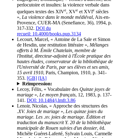
perlocutoire et insultes: la violence verbale dans
e
e
e
quelques textes des XIV
, XV
et XVI
siècles
»,
La violence dans le monde médiéval
, Aix-en-
Provence, CUER-MA (Senefiance, 36), 1994, p.
317-332.
DOI du
recueil: 10.4000/books.pup.3134
Lecourt, Marcel, « Antoine de La Sale et Simon
de Hesdin, une restitution littéraire »,
Mélanges
offerts à M. Émile Chatelain, membre de
l'Institut, directeur-adjoint à l'École pratique des
hautes études, conservateur de la bibliothèque de
l'Université de Paris, par ses élèves et ses amis,
15 avril 1910
, Paris, Champion, 1910, p. 341-
353.
[GB]
[IA]
Réimpression:
Lecoy, Félix, « Vocabulaire des
Quinze joyes de
mariage
»,
Le moyen français
, 12, 1983, p. 137-
141.
DOI: 10.1484/j.lmfr.3.86
Lenoir, Nicolas, « Approche des structures des
.XV. Joies de mariage
»,
Les quinze joies du
mariage. Les .xv. joies de mariage. Édition et
traduction du manuscrit Y. 20 de la bibliothèque
municipale de Rouen suivies d'un dossier
, éd.
Michèle Guéret-Laferté, Sylvain Louis, Carmelle