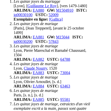
Les quinze joyes du mariagge
[Lyon], [
Guillaume Le Roy
], [vers 1479-1480]
ARLIMA:
EA880
GW:
M1504910
ISTC:
iq00030100
USTC:
52009
Exemplaire en ligne:
[Gallica]
Les quinze joyes de mariage
[Paris], [Jean Trepperel], [avant le 25 octobre
1499]
ARLIMA:
EA881
GW:
M15044
ISTC:
iq00030200
USTC:
57843
Les quinze joyes de mariage
Lyon, Pierre Mareschal et Barnabé Chaussard,
1504
ARLIMA:
EA882
USTC:
64788
Les quinze joyes de mariage
Lyon,
Claude Nourry
, 1520
ARLIMA:
EA883
USTC:
73004
Les quinze joyes de mariage
Lyon, Olivier Arnoullet, [s. d.]
ARLIMA:
EA884
USTC:
63463
Les quinze joyes de mariage
Paris, [s. n.], [s. d.]
ARLIMA:
EA885
USTC:
95581
Les quinze joyes de mariage, extraictes d'un vieil
exemplaire escrit a la main, passez sont quatre