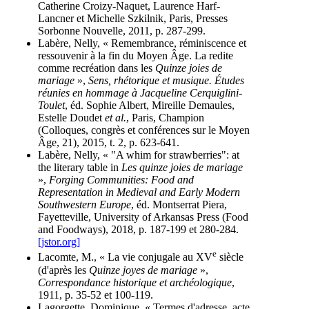
Catherine Croizy-Naquet, Laurence Harf-
Lancner et Michelle Szkilnik, Paris, Presses
Sorbonne Nouvelle, 2011, p. 287-299.
Labère, Nelly, « Remembrance, réminiscence et
ressouvenir à la fin du Moyen Âge. La redite
comme recréation dans les
Quinze joies de
mariage
»,
Sens, rhétorique et musique. Études
réunies en hommage à Jacqueline Cerquiglini-
Toulet
, éd. Sophie Albert, Mireille Demaules,
Estelle Doudet
et al.
, Paris, Champion
(Colloques, congrès et conférences sur le Moyen
Âge, 21), 2015, t. 2, p. 623-641.
Labère, Nelly, « "A whim for strawberries": at
the literary table in
Les quinze joies de mariage
»,
Forging Communities: Food and
Representation in Medieval and Early Modern
Southwestern Europe
, éd. Montserrat Piera,
Fayetteville, University of Arkansas Press (Food
and Foodways), 2018, p. 187-199 et 280-284.
[jstor.org]
e
Lacomte, M., « La vie conjugale au XV
siècle
(d'après les
Quinze joyes de mariage
»,
Correspondance historique et archéologique
,
1911, p. 35-52 et 100-119.
Lagorgette, Dominique, « Termes d'adresse, acte