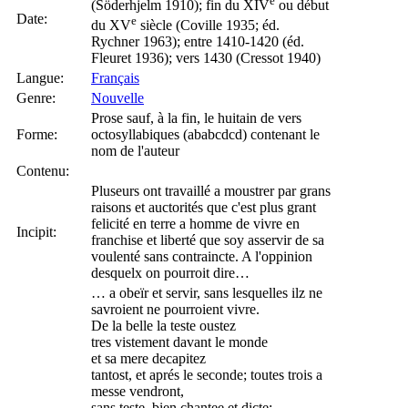
e
(Söderhjelm 1910); fin du XIV
ou début
Date:
e
du XV
siècle (Coville 1935; éd.
Rychner 1963); entre 1410-1420 (éd.
Fleuret 1936); vers 1430 (Cressot 1940)
Langue:
Français
Genre:
Nouvelle
Prose sauf, à la fin, le huitain de vers
Forme:
octosyllabiques (ababcdcd) contenant le
nom de l'auteur
Contenu:
Pluseurs ont travaillé a moustrer par grans
raisons et auctorités que c'est plus grant
felicité en terre a homme de vivre en
Incipit:
franchise et liberté que soy asservir de sa
voulenté sans contraincte. A l'oppinion
desquelx on pourroit dire…
… a obeïr et servir, sans lesquelles ilz ne
savroient ne pourroient vivre.
De la belle la teste oustez
tres vistement davant le monde
et sa mere decapitez
tantost, et aprés le seconde; toutes trois a
messe vendront,
sans teste, bien chantee et dicte: