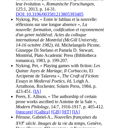
leur évolution »,
Romanische Forschungen
,
125:1, 2013, p. 14-31.
DOI: 10.3196/003581213805393405
Nykrog, Per, « Entre le fabliau et la nouvelle:
réflexions sur une longue absence »,
La
nouvelle: formation, codification et rayonnement
d'un genre médiéval. Actes du colloque
international de Montréal (McGill University,
14-16 octobre 1982)
, éd. Michelangelo Picone,
Giuseppe Di Stefano et Pamela D. Stewart,
Montréal, Plato Academic Press (Bibliotheca
romanica), 1983, p. 199-207.
Nykrog, Per, « Playing games with fiction:
Les
Quinze Joyes de Mariage
,
Il Corbaccio
, El
Arcipreste de Talavera »,
The Craft of Fiction:
Essays in Medieval Poetics
, éd. Leigh A.
Arrathoon, Rochester, Solaris Press, 1984, p.
423-451.
[IA]
Peers, E. Allison, « The authorship of certain
prose works ascribed to Antoine de la Sale »,
Modern Philology
, 14:7, 1916-1917, p. 405-412.
[jstor.org]
[Gallica]
[GB]
[HT]
[IA]
Pérouse, Gabriel-A.,
Nouvelles françaises du
e
XVI
siècle. Images de la vie du temps
, Genève,