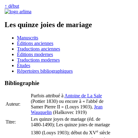
↑ début
Les quinze joies de mariage
Manuscrits
Éditions anciennes
Traductions anciennes
Éditions modernes
Traductions modernes
Études
Répertoires bibliographiques
Bibliographie
Parfois attribué à
Antoine de La Sale
(Pottier 1830) ou encore à « l'abbé de
Auteur:
Samer Pierre II » (Louys 1903),
Jean
Wauquelin
(Haškovec 1919)
Les quinze joyes de mariage (éd. de
Titre:
1480-1490); Les quinze joies de mariage
e
1380 (Louys 1903); début du XV
siècle