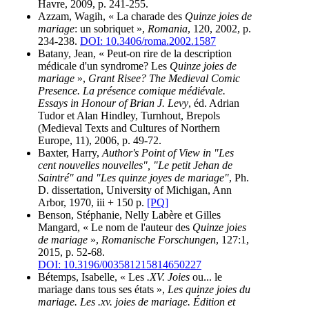
Havre, 2009, p. 241-255.
Azzam, Wagih, « La charade des
Quinze joies de
mariage
: un sobriquet »,
Romania
, 120, 2002, p.
234-238.
DOI: 10.3406/roma.2002.1587
Batany, Jean, « Peut-on rire de la description
médicale d'un syndrome? Les
Quinze joies de
mariage
»,
Grant Risee? The Medieval Comic
Presence. La présence comique médiévale.
Essays in Honour of Brian J. Levy
, éd. Adrian
Tudor et Alan Hindley, Turnhout, Brepols
(Medieval Texts and Cultures of Northern
Europe, 11), 2006, p. 49-72.
Baxter, Harry,
Author's Point of View in "Les
cent nouvelles nouvelles", "Le petit Jehan de
Saintré" and "Les quinze joyes de mariage"
, Ph.
D. dissertation, University of Michigan, Ann
Arbor, 1970, iii + 150 p.
[PQ]
Benson, Stéphanie, Nelly Labère et Gilles
Mangard, « Le nom de l'auteur des
Quinze joies
de mariage
»,
Romanische Forschungen
, 127:1,
2015, p. 52-68.
DOI: 10.3196/003581215814650227
Bétemps, Isabelle, « Les
.XV. Joies
ou... le
mariage dans tous ses états »,
Les quinze joies du
mariage. Les .xv. joies de mariage. Édition et