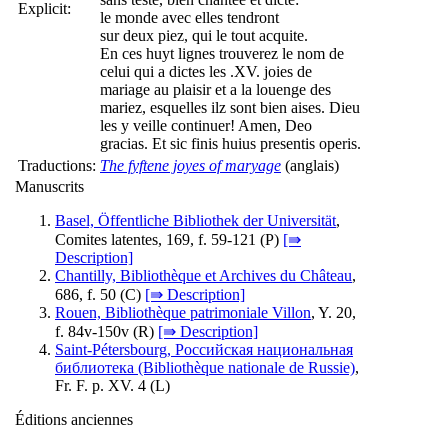
Explicit:
le monde avec elles tendront
sur deux piez, qui le tout acquite.
En ces huyt lignes trouverez le nom de
celui qui a dictes les .XV. joies de
mariage au plaisir et a la louenge des
mariez, esquelles ilz sont bien aises. Dieu
les y veille continuer! Amen, Deo
gracias. Et sic finis huius presentis operis.
Traductions:
The fyftene joyes of maryage
(anglais)
Manuscrits
Basel, Öffentliche Bibliothek der Universität
,
Comites latentes, 169, f. 59-121 (
P
)
[⇛
Description]
Chantilly, Bibliothèque et Archives du Château
,
686, f. 50 (
C
)
[⇛ Description]
Rouen, Bibliothèque patrimoniale Villon
, Y. 20,
f. 84v-150v (
R
)
[⇛ Description]
Saint-Pétersbourg, Российская национальная
библиотека (Bibliothèque nationale de Russie)
,
Fr. F. p. XV. 4 (
L
)
Éditions anciennes