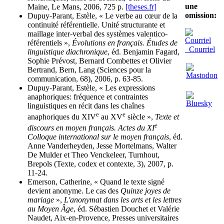
une
Maine, Le Mans, 2006, 725 p.
[theses.fr]
omission:
Dupuy-Parant, Estèle, « Le verbe au cœur de la
continuité référentielle. Unité structurante et
maillage inter-verbal des systèmes valentico-
référentiels »,
Évolutions en français. Études de
Courriel
linguistique diachronique
, éd. Benjamin Fagard,
Sophie Prévost, Bernard Combettes et Olivier
Bertrand, Bern, Lang (Sciences pour la
communication, 68), 2006, p. 63-85.
Dupuy-Parant, Estèle, « Les expressions
anaphoriques: fréquence et contraintes
linguistiques en récit dans les chaînes
e
e
anaphoriques du XIV
au XV
siècle »,
Texte et
e
discours en moyen français. Actes du XI
Colloque international sur le moyen français
, éd.
Anne Vanderheyden, Jesse Mortelmans, Walter
De Mulder et Theo Venckeleer, Turnhout,
Brepols (Texte, codex et contexte, 3), 2007, p.
11-24.
Emerson, Catherine, « Quand le texte signé
devient anonyme. Le cas des
Quinze joyes de
mariage
»,
L'anonymat dans les arts et les lettres
au Moyen Âge
, éd. Sébastien Douchet et Valérie
Naudet, Aix-en-Provence, Presses universitaires