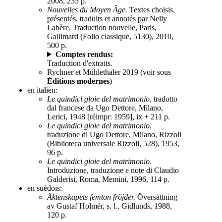
2008, 235 p.
Nouvelles du Moyen Âge.
Textes choisis,
présentés, traduits et annotés par Nelly
Labère. Traduction nouvelle, Paris,
Gallimard (Folio classique, 5130), 2010,
500 p.
Comptes rendus:
Traduction d'extraits.
Rychner et Mühlethaler 2019 (voir sous
Éditions modernes
)
en italien:
Le quindici gioie del matrimonio
, tradotto
dal francese da Ugo Dettore, Milano,
Lerici, 1948 [réimpr: 1959], ix + 211 p.
Le quindici gioie del matrimonio
,
traduzione di Ugo Dettore, Milano, Rizzoli
(Biblioteca universale Rizzoli, 528), 1953,
96 p.
Le quindici gioie del matrimonio
.
Introduzione, traduzione e note di Claudio
Galderisi, Roma, Memini, 1996, 114 p.
en suédois:
Äktenskapets femton fröjder.
Översättning
av Gustaf Holmér, s. l., Gidlunds, 1988,
120 p.