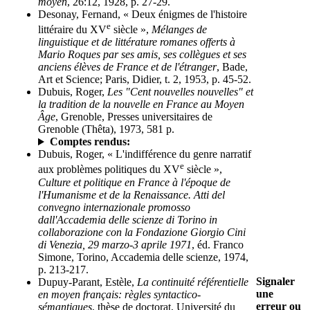
moyen
, 26:12, 1928, p. 27-29.
Desonay, Fernand, « Deux énigmes de l'histoire
e
littéraire du XV
siècle »,
Mélanges de
linguistique et de littérature romanes offerts à
Mario Roques par ses amis, ses collègues et ses
anciens élèves de France et de l'étranger
, Bade,
Art et Science; Paris, Didier, t. 2, 1953, p. 45-52.
Dubuis, Roger,
Les "Cent nouvelles nouvelles" et
la tradition de la nouvelle en France au Moyen
Âge
, Grenoble, Presses universitaires de
Grenoble (Thêta), 1973, 581 p.
Comptes rendus:
Dubuis, Roger, « L'indifférence du genre narratif
e
aux problèmes politiques du XV
siècle »,
Culture et politique en France à l'époque de
l'Humanisme et de la Renaissance. Atti del
convegno internazionale promosso
dall'Accademia delle scienze di Torino in
collaborazione con la Fondazione Giorgio Cini
di Venezia, 29 marzo-3 aprile 1971
, éd. Franco
Simone, Torino, Accademia delle scienze, 1974,
p. 213-217.
Signaler
Dupuy-Parant, Estèle,
La continuité référentielle
une
en moyen français: règles syntactico-
erreur ou
sémantiques
, thèse de doctorat, Université du