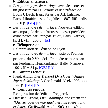
Édition antérieure:
Les quinze joyes de mariage
, avec des notes et
un glossaire par D. Jouaust et une préface de
Louis Ulbach. Eaux-fortes par Ad. Lalauze,
Paris, Librairie des bibliophiles, 1887, [iii] + xliv
+ 230 p.
[GB]
[IA]
Les quinze joyes de mariage.
Nouvelle édition
accompagnée de nombreuses notes et précédée
d'une notice par François Tulou, Paris, Garnier,
[s. d.], viii + 203 p.
[IA]
Réimpression:
Réimpression de l'édition de Lyon.
Les quinze joyes de mariage
, texte de l'édition
e
princeps du XV
siècle. Première réimpression
par Ferdinand Heuckenkamp, Halle, Niemeyer,
1901, [i] + 81 p.
[GB]
[IA]
Comptes rendus:
Fleig, Arthur,
Der Treperel-Druck der "Quinze
Joyes de Mariage"
, Greifswald, Abel, 1903, xxx
+ 48 p.
[GB]
[IA]
Comptes rendus:
Réimpression de l'édition Trepperel.
Dressler, Arnold,
Die Chantilly-Handschrift der
"Quinze joyes de mariage" herausgegeben und
erläutert
, Greifswald, Abel, 1903, xx + 49 p.