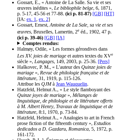
Gossart, E., « Antoine de La Salle. Sa vie et ses
œuvres inédites »,
Le bibliophile belge
, 6, 1871,
p. 5-17, 45-56 et 77-88.
(ici p. 81-87)
[GB]
[HT]
[IA:
ex. 1
,
ex. 2
]
Gossart, Ernest,
Antoine de La Sale, sa vie et ses
e
œuvres
, Bruxelles, Lamertin, 2
éd., 1902, 47 p.
(ici p. 39-46)
[GB]
[IA]
Comptes rendus:
Halmøy, Odile, « Les formes gérondives dans
e
Les XV. joies de mariage
et autres textes du XV
siècle »,
Langages
, 149, 2003, p. 25-36.
[Pers]
Haškovec, P. M., « L'auteur des
Quinze joies de
mariage
»,
Revue de philologie française et de
littérature
, 31, 1919, p. 115-126.
Attribue les
QJM
à
Jean Wauquelin
.
Hatzfeld, Helmut A., « Le style flamboyant des
Quinze joyes de mariage
»,
Mélanges de
linguistique, de philologie et de littérature offerts
à M. Albert Henry
,
Travaux de linguistique et de
littérature
, 8:1, 1970, p. 73-84.
Hatzfeld, Helmut A., « Analogies to art in French
prose fiction of the fifteenth century »,
Estudios
dedicados a D. Gazdaru
,
Romanica
, 5, 1972, p.
161-172.