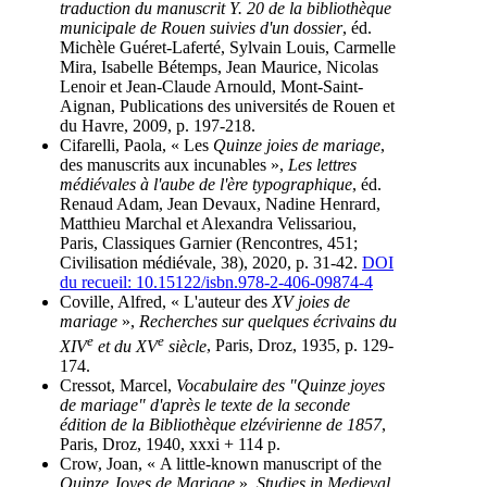
traduction du manuscrit Y. 20 de la bibliothèque
municipale de Rouen suivies d'un dossier
, éd.
Michèle Guéret-Laferté, Sylvain Louis, Carmelle
Mira, Isabelle Bétemps, Jean Maurice, Nicolas
Lenoir et Jean-Claude Arnould, Mont-Saint-
Aignan, Publications des universités de Rouen et
du Havre, 2009, p. 197-218.
Cifarelli, Paola, « Les
Quinze joies de mariage
,
des manuscrits aux incunables »,
Les lettres
médiévales à l'aube de l'ère typographique
, éd.
Renaud Adam, Jean Devaux, Nadine Henrard,
Matthieu Marchal et Alexandra Velissariou,
Paris, Classiques Garnier (Rencontres, 451;
Civilisation médiévale, 38), 2020, p. 31-42.
DOI
du recueil: 10.15122/isbn.978-2-406-09874-4
Coville, Alfred, « L'auteur des
XV joies de
mariage
»,
Recherches sur quelques écrivains du
e
e
XIV
et du XV
siècle
, Paris, Droz, 1935, p. 129-
174.
Cressot, Marcel,
Vocabulaire des "Quinze joyes
de mariage" d'après le texte de la seconde
édition de la Bibliothèque elzévirienne de 1857
,
Paris, Droz, 1940, xxxi + 114 p.
Crow, Joan, « A little-known manuscript of the
Quinze Joyes de Mariage
»,
Studies in Medieval