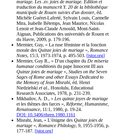
mariage. Les .xv. joies de mariage. Édition et
traduction du manuscrit Y. 20 de la bibliothèque
municipale de Rouen suivies d'un dossier
, éd.
Michèle Guéret-Laferté, Sylvain Louis, Carmelle
Mira, Isabelle Bétemps, Jean Maurice, Nicolas
Lenoir et Jean-Claude Arnould, Mont-Saint-
Aignan, Publications des universités de Rouen et
du Havre, 2009, p. 179-196.
Mermier, Guy, « La ruse féminine et la fonction
morale des
Quinze joies de mariage
»,
Romance
Notes
, 15:3, 1973-1974, p. 495-503.
[jstor.org]
Mermier, Guy R., « D'un chapitre du
De miseria
humanae conditionis
du pape Innocent III aux
Quinze joies de mariage
»,
Studies on the Seven
Sages of Rome and other Essays Dedicated to
the Memory of Jean Misrahi
, éd. Henri
Niedzielski
et al.
, Honolulu, Educational
Research Associates, 1978, p. 231-239.
Mikhailov, A. D., «
Les quinze joyes de mariage
et les thèmes des farces »,
Réforme, Humanisme,
Renaissance
, 11:1, 1980, p. 19-24.
DOI: 10.3406/rhren.1980.1161
Misrahi, Jean, « L'énigme des
Quinze joies de
mariage
»,
Romance Philology
, 9, 1955-1956, p.
177-187.
[jstor.org]