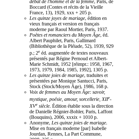
débat de l'homme et de la femme
, Paris, de
Boccard (Contes et récits de la Vieille
France, 13), 1929, xxx + 205 p.
Les quinze joyes de mariage
, édition en
vieux français et version en français
moderne par Raoul Mortier, Paris, 1937.
Poètes et romanciers du Moyen Âge
, éd.
Albert Pauphilet, Paris, Gallimard
(Bibliothèque de la Pléiade, 52), 1939, 929
e
p.; 2
éd. augmentée de textes nouveaux
présentés par Régine Pernoud et Albert-
Marie Schmidt, 1952 [réimpr.: 1958, 1967,
1973, 1979, 1984, 1985, 1992], 1305 p.
Les quinze joies de mariage
, traduites et
présentées par Monique Santucci, Paris,
Stock (Stock/Moyen Âge), 1986, 168 p.
Voix de femmes au Moyen Âge: savoir,
e
mystique, poésie, amour, sorcellerie, XII
-
e
XV
siècle.
Édition établie sous la direction
de Danielle Régnier-Bohler, Paris, Laffont
(Bouquins), 2006, xxxix + 1010 p.
Anonyme,
Les quinze joies de mariage.
Mise en français moderne [par] Isabelle
Jourdan, Rennes, La Part Commune,