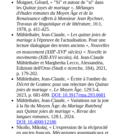
Moignet, Gérard, « "Si" et autour de "si" dans
les
Quinze joyes de mariage
»,
Mélanges
d'études romanes du Moyen Âge et de la
Renaissance offerts à Monsieur Jean Rychner
,
Travaux de linguistique et de littérature
, 16:1,
1978, p. 411-425.
Mühlethaler, Jean-Claude, «
Les quinze joies de
mariage
à l'épreuve de l'actualisation. Pour une
lecture dialogique des textes anciens »,
Nouvelles
e
e
en mouvement (XIII
-XVI
siècles) = Novelle in
movimento (XIII-XVI secolo)
, éd. Jean-Claude
Mühlethaler et Margherita Lecco, Alessandria,
Edizioni dell'Orso (Studi e ricerche, 184), 2021,
p. 179-202.
Mühlethaler, Jean-Claude, « Écrire à l'ombre du
Décret
de Gratien: pour une relecture des
Quinze
joies de mariage
»,
Le Moyen Âge
, 129:3-4,
2023, p. 681-699.
DOI: 10.3917/rma.293.0681
Mühlethaler, Jean-Claude, « Variations sur la joie
à la fin du Moyen Âge: du
Mariage Rutebeuf
aux
Quinze joies de mariage
»,
Revue des
langues romanes
, 128:1, 2024.
DOI: 10.4000/12186
Nkollo, Mikołaj, « L'expression de la réciprocité
en ancien français. Mécanismes grammaticaux et