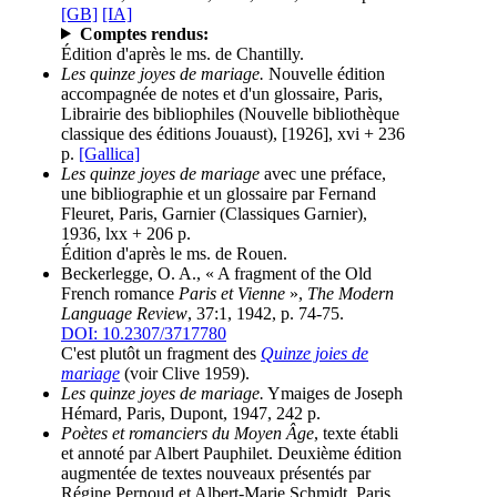
[GB]
[IA]
Comptes rendus:
Édition d'après le ms. de Chantilly.
Les quinze joyes de mariage.
Nouvelle édition
accompagnée de notes et d'un glossaire, Paris,
Librairie des bibliophiles (Nouvelle bibliothèque
classique des éditions Jouaust), [1926], xvi + 236
p.
[Gallica]
Les quinze joyes de mariage
avec une préface,
une bibliographie et un glossaire par Fernand
Fleuret, Paris, Garnier (Classiques Garnier),
1936, lxx + 206 p.
Édition d'après le ms. de Rouen.
Beckerlegge, O. A., « A fragment of the Old
French romance
Paris et Vienne
»,
The Modern
Language Review
, 37:1, 1942, p. 74-75.
DOI: 10.2307/3717780
C'est plutôt un fragment des
Quinze joies de
mariage
(voir Clive 1959).
Les quinze joyes de mariage.
Ymaiges de Joseph
Hémard, Paris, Dupont, 1947, 242 p.
Poètes et romanciers du Moyen Âge
, texte établi
et annoté par Albert Pauphilet. Deuxième édition
augmentée de textes nouveaux présentés par
Régine Pernoud et Albert-Marie Schmidt, Paris,