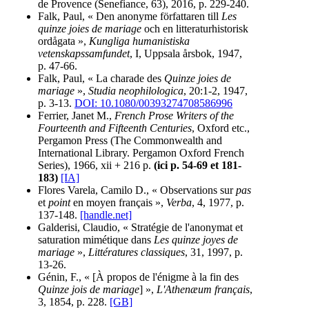
de Provence (Senefiance, 63), 2016, p. 229-240.
Falk, Paul, « Den anonyme författaren till
Les
quinze joies de mariage
och en litteraturhistorisk
ordågata »,
Kungliga humanistiska
vetenskapssamfundet
, I, Uppsala årsbok, 1947,
p. 47-66.
Falk, Paul, « La charade des
Quinze joies de
mariage
»,
Studia neophilologica
, 20:1-2, 1947,
p. 3-13.
DOI: 10.1080/00393274708586996
Ferrier, Janet M.,
French Prose Writers of the
Fourteenth and Fifteenth Centuries
, Oxford etc.,
Pergamon Press (The Commonwealth and
International Library. Pergamon Oxford French
Series), 1966, xii + 216 p.
(ici p. 54-69 et 181-
183)
[IA]
Flores Varela, Camilo D., « Observations sur
pas
et
point
en moyen français »,
Verba
, 4, 1977, p.
137-148.
[handle.net]
Galderisi, Claudio, « Stratégie de l'anonymat et
saturation mimétique dans
Les quinze joyes de
mariage
»,
Littératures classiques
, 31, 1997, p.
13-26.
Génin, F., « [À propos de l'énigme à la fin des
Quinze jois de mariage
] »,
L'Athenæum français
,
3, 1854, p. 228.
[GB]