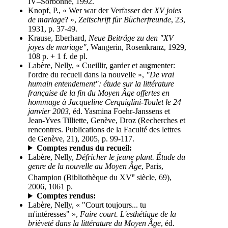
IV–Sorbonne, 1992.
Knopf, P., « Wer war der Verfasser der
XV joies
de mariage
? »,
Zeitschrift für Bücherfreunde
, 23,
1931, p. 37-49.
Krause, Eberhard,
Neue Beiträge zu den "XV
joyes de mariage"
, Wangerin, Rosenkranz, 1929,
108 p. + 1 f. de pl.
Labère, Nelly, « Cueillir, garder et augmenter:
l'ordre du recueil dans la nouvelle »,
"De vrai
humain entendement": étude sur la littérature
française de la fin du Moyen Âge offertes en
hommage à Jacqueline Cerquiglini-Toulet le 24
janvier 2003
, éd. Yasmina Foehr-Janssens et
Jean-Yves Tilliette, Genève, Droz (Recherches et
rencontres. Publications de la Faculté des lettres
de Genève, 21), 2005, p. 99-117.
Comptes rendus du recueil:
Labère, Nelly,
Défricher le jeune plant. Étude du
genre de la nouvelle au Moyen Âge
, Paris,
e
Champion (Bibliothèque du XV
siècle, 69),
2006, 1061 p.
Comptes rendus:
Labère, Nelly, « "Court toujours... tu
m'intéresses" »,
Faire court. L'esthétique de la
brièveté dans la littérature du Moyen Âge
, éd.