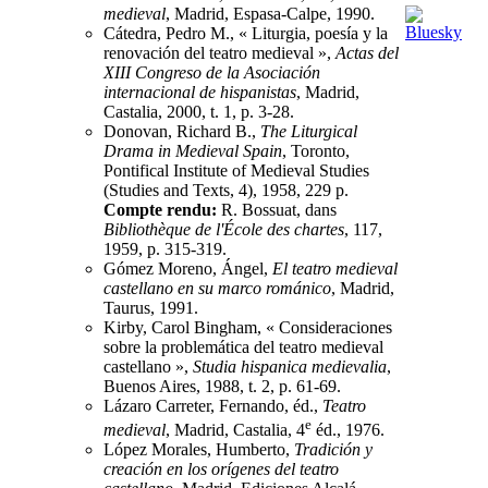
medieval
, Madrid, Espasa-Calpe, 1990.
Cátedra, Pedro M., « Liturgia, poesía y la
renovación del teatro medieval »,
Actas del
XIII Congreso de la Asociación
internacional de hispanistas
, Madrid,
Castalia, 2000, t. 1, p. 3-28.
Donovan, Richard B.,
The Liturgical
Drama in Medieval Spain
, Toronto,
Pontifical Institute of Medieval Studies
(Studies and Texts, 4), 1958, 229 p.
Compte rendu:
R. Bossuat, dans
Bibliothèque de l'École des chartes
, 117,
1959, p. 315-319.
Gómez Moreno, Ángel,
El teatro medieval
castellano en su marco románico
, Madrid,
Taurus, 1991.
Kirby, Carol Bingham, « Consideraciones
sobre la problemática del teatro medieval
castellano »,
Studia hispanica medievalia
,
Buenos Aires, 1988, t. 2, p. 61-69.
Lázaro Carreter, Fernando, éd.,
Teatro
e
medieval
, Madrid, Castalia, 4
éd., 1976.
López Morales, Humberto,
Tradición y
creación en los orígenes del teatro