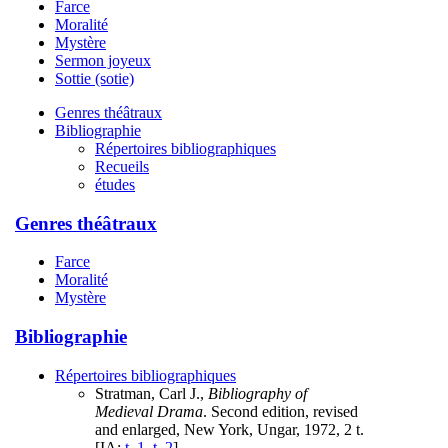
Farce
Moralité
Mystère
Sermon joyeux
Sottie (sotie)
Genres théâtraux
Bibliographie
Répertoires bibliographiques
Recueils
études
Genres théâtraux
Farce
Moralité
Mystère
Bibliographie
Répertoires bibliographiques
Stratman, Carl J.,
Bibliography of
Medieval Drama
. Second edition, revised
and enlarged, New York, Ungar, 1972, 2 t.
[IA:
t. 1
,
t. 2
]