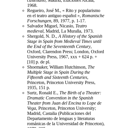
castellano
, Madrid, Ediciones Alcalá,
1968.
Regueiro, José M., « Rito y popularismo
en el teatro antiguo español »,
Romanische
Forschungen
, 89, 1977, p. 1-17.
Salvador Miguel, Nicasio,
Teatro
medieval
, Madrid, La Muralla, 1973.
Shergold, N. D.,
A History of the Spanish
Stage in Spain from Medieval Times until
the End of the Seventeenth Century
,
Oxford, Clarendon Press; London, Oxford
University Press, 1967, xxx + 624 p. +
[10] p. de pl.
Shoemaker, William Hutchinson,
The
Multiple Stage in Spain During the
Fifteenth and Sixteenth Centuries
,
Princeton, Princeton University Press,
1935, 151 p.
Surtz, Ronald E.,
The Birth of a Theater:
Dramatic Convention in the Spanish
Theater from Juan del Encina to Lope de
Vega
, Princeton, Princeton University;
Madrid, Castalia (Publicaciones del
Departamento de lenguas y literaturas
románicas de la Universidad de Princeton),