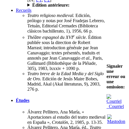
Édition antérieure:
Recueils
Teatro religioso medieval.
Edición,
prólogo y notas por José Fradejas Lebrero,
Tetuán, Editorial Cremades (Biblioteca
clásicos bachillerato, 1), 1956, 66 p.
e
Théâtre espagnol du XVI
siècle.
Édition
publiée sous la direction de Robert
Marrast; introduction générale par Jean
Canavaggio; textes présentés, traduits et
annotés par Jean Canavaggio
et al.
, Paris,
Gallimard (Bibliothèque de la Pléiade,
Signaler
305), 1983, lxxxiv + 1090 p.
une
Teatro breve de la Edad Media y del Siglo
erreur ou
de Oro.
Edición de Jesús Maire Bobes,
une
Madrid, Akal (Akal literaturas, 9), 2003,
omission:
276 p.
Études
Courriel
Álvarez Pellitero, Ana María, «
Aportaciones al estudio del teatro medieval
en España »,
Crotalón
, 2, 1985, p. 13-35.
Álvarez Pellitero, Ana María, éd.,
Teatro