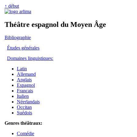
↑ début
Théâtre espagnol du Moyen Âge
Bibliographie
Études générales
Domaines linguistiques:
Latin
Allemand
Anglais
Espagnol
Français
Italien
Néerlandais
Occitan
Suédois
Genres théâtraux:
Comédie