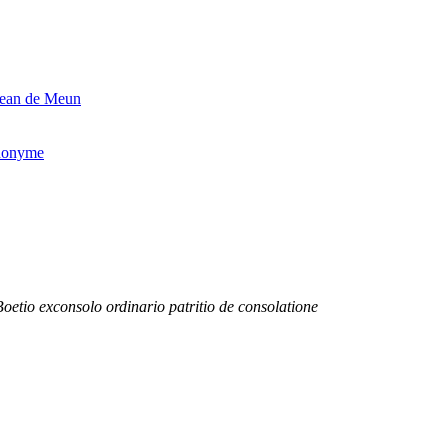
 Jean de Meun
anonyme
Boetio exconsolo ordinario patritio de consolatione