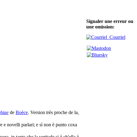
Signaler une erreur ou
une omission:
Courriel
phiae
de
Boèce
. Version très proche de la,
e novelli parlari; e sì non è punto coxa
ora, in tanto che la veritade si è ch'ella è