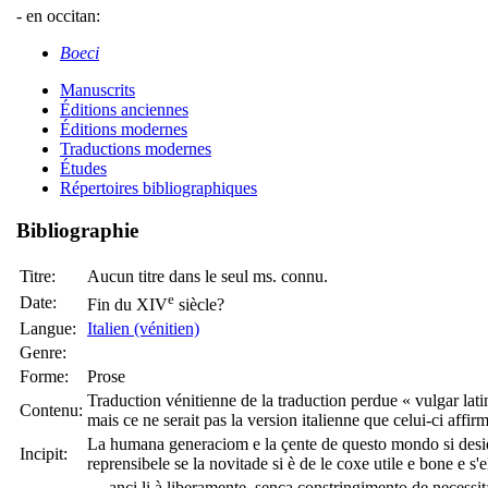
- en occitan:
Boeci
Manuscrits
Éditions anciennes
Éditions modernes
Traductions modernes
Études
Répertoires bibliographiques
Bibliographie
Titre:
Aucun titre dans le seul ms. connu.
e
Date:
Fin du XIV
siècle?
Langue:
Italien (vénitien)
Genre:
Forme:
Prose
Traduction vénitienne de la traduction perdue « vulgar lati
Contenu:
mais ce ne serait pas la version italienne que celui-ci affir
La humana generaciom e la çente de questo mondo si deside
Incipit:
reprensibele se la novitade si è de le coxe utile e bone e 
… ançi li à liberamente, sença constringimento de neçessitade