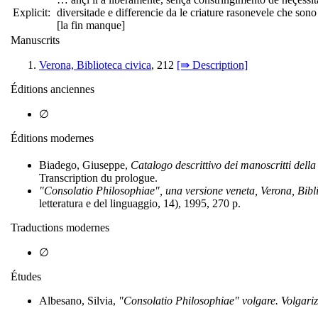
Explicit:
diversitade e differencie da le criature rasonevele che son
[la fin manque]
Manuscrits
Verona, Biblioteca civica
, 212
[⇛ Description]
Éditions anciennes
∅
Éditions modernes
Biadego, Giuseppe,
Catalogo descrittivo dei manoscritti dell
Transcription du prologue.
"Consolatio Philosophiae", una versione veneta, Verona, Bibl
letteratura e del linguaggio, 14), 1995, 270 p.
Traductions modernes
∅
Études
Albesano, Silvia,
"Consolatio Philosophiae" volgare. Volgarizz