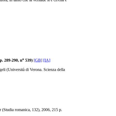
o
 p. 289-290, n
539)
[GB]
[IA]
li (Università di Verona. Scienza della
r (Studia romanica, 132), 2006, 215 p.