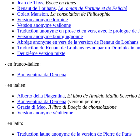
Jean de Thys
,
Boece en rimes
Renaut de Louhans
,
Le roman de Fortune et de Felicité
Colart Mansion
,
La consolation de Philosophie
Version anonyme lorraine
Version anonyme wallonne
Traduction anonyme en prose et en vers, avec le prologue de
Version anonyme bourguignonne
Abrégé anonyme en vers de la version de Renaut de Louhans
Traduction de Renaut de Louhans revue par un Dominicain 
Deuxième version mixte
- en franco-italien:
Bonaventura da Demena
- en italien:
Alberto della Piagentina
,
El libro de Annicio Mallio Severino 
Bonaventura da Demena
(version perdue)
Grazia di Meo
,
Il libro di Boeçio de chonsolazione
Version anonyme vénitienne
- en latin:
Traduction latine anonyme de la version de Pierre de Paris