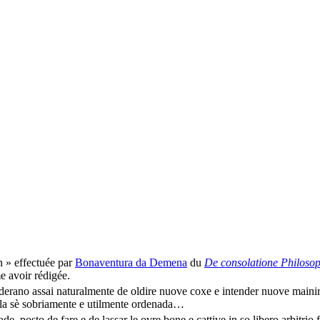
n » effectuée par
Bonaventura da Demena
du
De consolatione Philoso
me avoir rédigée.
rano assai naturalmente de oldire nuove coxe e intender nuove mainire 
s'ela sè sobriamente e utilmente ordenada…
, posto de fare e de lassar le ovre bone e cattive in so libero arbitrio fu