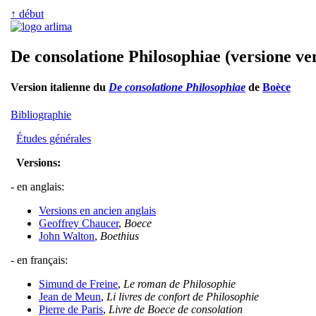
↑ début
De consolatione Philosophiae (versione ve
Version italienne du
De consolatione Philosophiae
de
Boèce
Bibliographie
Études générales
Versions:
- en anglais:
Versions en ancien anglais
Geoffrey Chaucer
,
Boece
John Walton
,
Boethius
- en français:
Simund de Freine
,
Le roman de Philosophie
Jean de Meun
,
Li livres de confort de Philosophie
Pierre de Paris
,
Livre de Boece de consolation