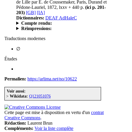
de Lille par E. de Coussemaker, Paris, Durand et
Pédone-Lauriel, 1872, lxxv + 440 p.
(ici p. 201-
203)
[GB]
[IA]
Dictionnaires:
DEAF AdHaleC
Compte rendu:
Réimpressions:
Traductions modernes
∅
Études
Permalien:
https://arlima.net/no/10622
Voir aussi:
>
Wikidata:
Q121051076
Cette page est mise à disposition en vertu d'un
contrat
Creative Commons
.
Rédaction:
Laurent Brun
Compléments:
Voir la liste complète