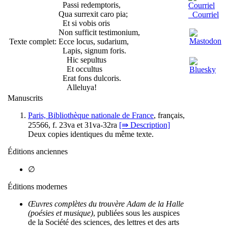
Passi redemptoris,
Qua surrexit caro pia;
Courriel
Et si vobis oris
Non sufficit testimonium,
Texte complet:
Ecce locus, sudarium,
Lapis, signum foris.
Hic sepultus
Et occultus
Erat fons dulcoris.
Alleluya!
Manuscrits
Paris, Bibliothèque nationale de France
, français,
25566, f. 23va et 31va-32ra
[⇛ Description]
Deux copies identiques du même texte.
Éditions anciennes
∅
Éditions modernes
Œuvres complètes du trouvère Adam de la Halle
(poésies et musique)
, publiées sous les auspices
de la Société des sciences, des lettres et des arts