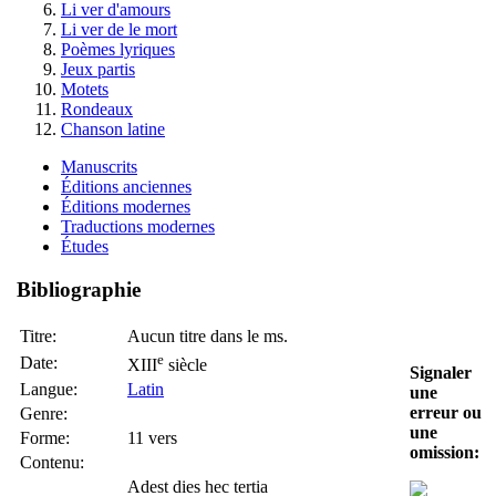
Li ver d'amours
Li ver de le mort
Poèmes lyriques
Jeux partis
Motets
Rondeaux
Chanson latine
Manuscrits
Éditions anciennes
Éditions modernes
Traductions modernes
Études
Bibliographie
Titre:
Aucun titre dans le ms.
e
Date:
XIII
siècle
Signaler
Langue:
Latin
une
erreur ou
Genre:
une
Forme:
11 vers
omission:
Contenu:
Adest dies hec tertia