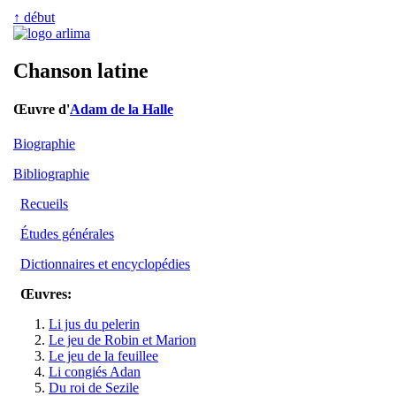
↑ début
Chanson latine
Œuvre d'
Adam de la Halle
Biographie
Bibliographie
Recueils
Études générales
Dictionnaires et encyclopédies
Œuvres:
Li jus du pelerin
Le jeu de Robin et Marion
Le jeu de la feuillee
Li congiés Adan
Du roi de Sezile