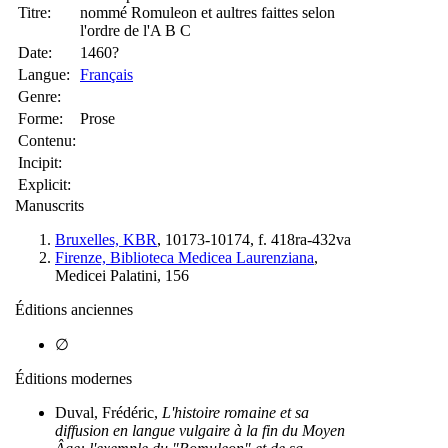
Titre:
nommé Romuleon et aultres faittes selon
l'ordre de l'A B C
Date:
1460?
Langue:
Français
Genre:
Forme:
Prose
Contenu:
Incipit:
Explicit:
Manuscrits
Bruxelles, KBR
, 10173-10174, f. 418ra-432va
Firenze, Biblioteca Medicea Laurenziana
,
Medicei Palatini, 156
Éditions anciennes
∅
Éditions modernes
Duval, Frédéric,
L'histoire romaine et sa
diffusion en langue vulgaire à la fin du Moyen