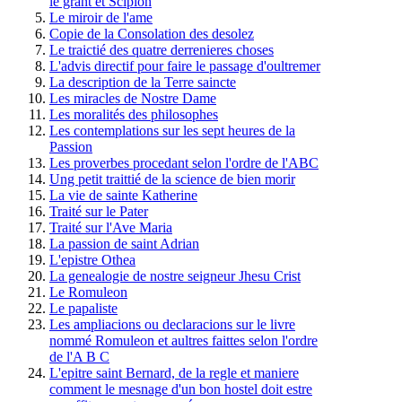
le grant et Scipion
Le miroir de l'ame
Copie de la Consolation des desolez
Le traictié des quatre derrenieres choses
L'advis directif pour faire le passage d'oultremer
La description de la Terre saincte
Les miracles de Nostre Dame
Les moralités des philosophes
Les contemplations sur les sept heures de la
Passion
Les proverbes procedant selon l'ordre de l'ABC
Ung petit traittié de la science de bien morir
La vie de sainte Katherine
Traité sur le Pater
Traité sur l'Ave Maria
La passion de saint Adrian
L'epistre Othea
La genealogie de nostre seigneur Jhesu Crist
Le Romuleon
Le papaliste
Les ampliacions ou declaracions sur le livre
nommé Romuleon et aultres faittes selon l'ordre
de l'A B C
L'epitre saint Bernard, de la regle et maniere
comment le mesnage d'un bon hostel doit estre