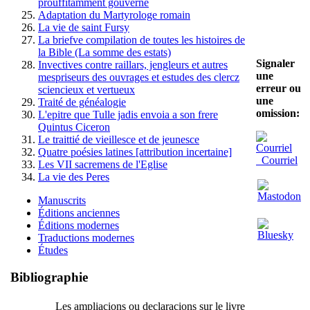
prouffitamment gouverné
Adaptation du Martyrologe romain
La vie de saint Fursy
La briefve compilation de toutes les histoires de
la Bible (La somme des estats)
Signaler
Invectives contre raillars, jengleurs et autres
une
mespriseurs des ouvrages et estudes des clercz
erreur ou
sciencieux et vertueux
une
Traité de généalogie
omission:
L'epitre que Tulle jadis envoia a son frere
Quintus Ciceron
Le traittié de vieillesce et de jeunesce
Quatre poésies latines [attribution incertaine]
Courriel
Les VII sacremens de l'Eglise
La vie des Peres
Manuscrits
Éditions anciennes
Éditions modernes
Traductions modernes
Études
Bibliographie
Les ampliacions ou declaracions sur le livre