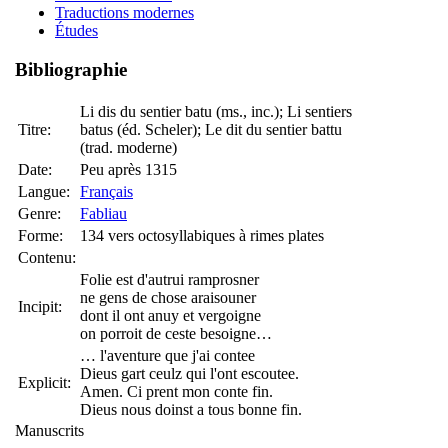
Traductions modernes
Études
Bibliographie
Li dis du sentier batu (ms., inc.); Li sentiers
Titre:
batus (éd. Scheler); Le dit du sentier battu
(trad. moderne)
Date:
Peu après 1315
Langue:
Français
Genre:
Fabliau
Forme:
134 vers octosyllabiques à rimes plates
Contenu:
Folie est d'autrui ramprosner
ne gens de chose araisouner
Incipit:
dont il ont anuy et vergoigne
on porroit de ceste besoigne…
… l'aventure que j'ai contee
Dieus gart ceulz qui l'ont escoutee.
Explicit:
Amen. Ci prent mon conte fin.
Dieus nous doinst a tous bonne fin.
Manuscrits