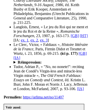
Courtly Literature Society, Dalfsen, The
Netherlands, 9-16 August, 1986
, éd. Keith
Busby et Erik Kooper, Amsterdam et
Philadelphia, Benjamins (Utrecht Publications in
General and Comparative Literature, 25), 1990,
p. 211-225.
Langlois, Ernest, « Le jeu du Roi qui ne ment et
le jeu du Roi et de la Reine »,
Romanische
Forschungen
, 23, 1907, p. 163-173.
[GB]
[HT]
[IA:
ex. 1
,
ex. 2
,
ex. 3
]
Le Clerc, Victor, « Fabliaux »,
Histoire littéraire
de la France
, Paris, Firmin Didot et Treuttet et
Wurtz, t. 23, 1856, p. 69-215.
(ici p. 177)
[GB]
[IA]
Réimpression:
Tudor, Adrian P., « "No, no nonete!": reciting
Jean de Condé's Virgin-less and miracle-less
Virgin miracle »,
The Old French Fabliaux:
Essays on Comedy and Context
, éd. Kristin L.
Burr, John F. Moran et Norris J. Lacy, Jefferson
et London, McFarland, 2007, p. 93-106.
[IA]
Permalien:
https://arlima.net/no/11407
Voir aussi: