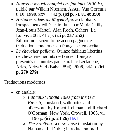
Nouveau recueil complet des fabliaux (NRCF)
,
publié par Willem Noomen, Assen, Van Gorcum,
t. 10, 1998, xxv + 442 p.
(ici p. 71-81 et 350)
Histoires salées du Moyen Âge.
26 fabliaux
irrespectueux édités et traduits par Marie Cailly,
Jean-Louis Marteil, Alan Roch, Cahors, La
Louve, 2008, 415 p.
(ici p. 237-252)
Édition non scientifique accompagnée de
traductions modernes en français et en occitan.
Le chevalier paillard.
Quinze fabliaux libertins
de chevalerie traduits de l'ancien français,
présentés et annotés par Jean-Luc Leclanche,
Arles, Actes Sud (Babel, 894), 2008, 344 p.
(ici
p. 270-279)
Traductions modernes
en anglais:
Fabliaux: Ribald Tales from the Old
French
, translated, with notes and
afterword, by Robert Hellman and Richard
O'Gorman, New York, Crowell, 1965, vii
+ 196 p.
(ici p. 23-26)
[IA]
The Fabliaux
: a new verse translation by
Nathaniel E. Dubin; introduction by R.