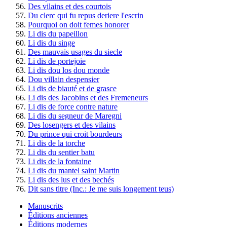
Des vilains et des courtois
Du clerc qui fu repus deriere l'escrin
Pourquoi on doit femes honorer
Li dis du papeillon
Li dis du singe
Des mauvais usages du siecle
Li dis de portejoie
Li dis dou los dou monde
Dou villain despensier
Li dis de biauté et de grasce
Li dis des Jacobins et des Fremeneurs
Li dis de force contre nature
Li dis du segneur de Maregni
Des losengers et des vilains
Du prince qui croit bourdeurs
Li dis de la torche
Li dis du sentier batu
Li dis de la fontaine
Li dis du mantel saint Martin
Li dis des lus et des bechés
Dit sans titre (Inc.: Je me suis longement teus)
Manuscrits
Éditions anciennes
Éditions modernes