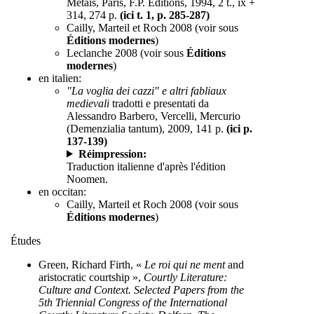
Metais, Paris, F.P. Éditions, 1994, 2 t., ix +
314, 274 p.
(ici t. 1, p. 285-287)
Cailly, Marteil et Roch 2008 (voir sous
Éditions modernes
)
Leclanche 2008 (voir sous
Éditions
modernes
)
en italien:
"La voglia dei cazzi" e altri fabliaux
medievali
tradotti e presentati da
Alessandro Barbero, Vercelli, Mercurio
(Demenzialia tantum), 2009, 141 p.
(ici p.
137-139)
Réimpression:
Traduction italienne d'après l'édition
Noomen.
en occitan:
Cailly, Marteil et Roch 2008 (voir sous
Éditions modernes
)
Études
Green, Richard Firth, «
Le roi qui ne ment
and
aristocratic courtship »,
Courtly Literature:
Culture and Context. Selected Papers from the
5th Triennial Congress of the International