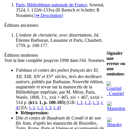
Paris, Bibliothèque nationale de France
, Arsenal,
3524, f. 132rb-133va (
B
Bartsch et Scheler;
R
Noomen)
[⇛ Description]
Éditions anciennes
L'ordene de chevalerie, avec dissertations
, éd.
Étienne Barbazan, Lausanne et Paris, Chaubert,
1759, p. 168-177.
Signaler
Éditions modernes
une
Voir la liste complète jusqu'en 1998 dans l'éd. Noomen.
erreur ou
une
Fabliaux et contes des poètes françois des XI,
omission:
e
XII, XIII, XIV et XV
siècles, tirés des meilleurs
auteurs
, publiés par Barbazan. Nouvelle édition,
augmentée et revue sur la manuscrits de la
Bibliothèque impériale, par M. Méon, Paris,
Courriel
Warée, 1808, 3 t., xxii + 465, xiv + 467, xxxii +
514 p.
(ici t. 1, p. 100-105)
[GB:
t. 1
,
t. 2
,
t. 3
,
t.
4
] [IA:
t. 1
,
t. 2
,
t. 3
,
t. 4
]
Réimpression:
Dits et contes de Baudouin de Condé et de son
fils Jean
, d'après les manuscrits de Bruxelles,
Turin, Rome, Paris et Vienne et accompagnés de