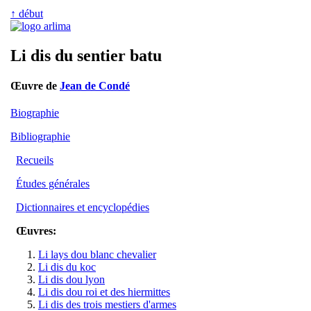
↑ début
Li dis du sentier batu
Œuvre de
Jean de Condé
Biographie
Bibliographie
Recueils
Études générales
Dictionnaires et encyclopédies
Œuvres:
Li lays dou blanc chevalier
Li dis du koc
Li dis dou lyon
Li dis dou roi et des hiermittes
Li dis des trois mestiers d'armes