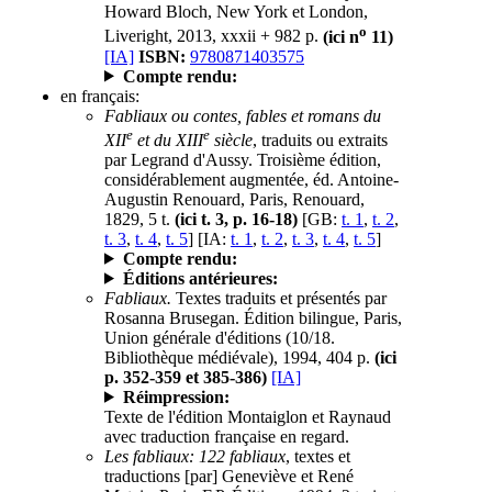
Howard Bloch, New York et London,
o
Liveright, 2013, xxxii + 982 p.
(ici n
11)
[IA]
ISBN:
9780871403575
Compte rendu:
en français:
Fabliaux ou contes, fables et romans du
e
e
XII
et du XIII
siècle
, traduits ou extraits
par Legrand d'Aussy. Troisième édition,
considérablement augmentée, éd. Antoine-
Augustin Renouard, Paris, Renouard,
1829, 5 t.
(ici t. 3, p. 16-18)
[GB:
t. 1
,
t. 2
,
t. 3
,
t. 4
,
t. 5
] [IA:
t. 1
,
t. 2
,
t. 3
,
t. 4
,
t. 5
]
Compte rendu:
Éditions antérieures:
Fabliaux.
Textes traduits et présentés par
Rosanna Brusegan. Édition bilingue, Paris,
Union générale d'éditions (10/18.
Bibliothèque médiévale), 1994, 404 p.
(ici
p. 352-359 et 385-386)
[IA]
Réimpression:
Texte de l'édition Montaiglon et Raynaud
avec traduction française en regard.
Les fabliaux: 122 fabliaux
, textes et
traductions [par] Geneviève et René