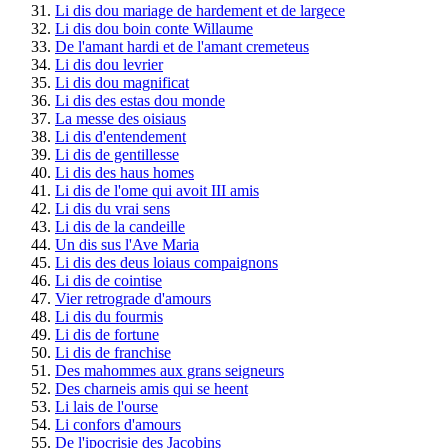
Li dis dou mariage de hardement et de largece
Li dis dou boin conte Willaume
De l'amant hardi et de l'amant cremeteus
Li dis dou levrier
Li dis dou magnificat
Li dis des estas dou monde
La messe des oisiaus
Li dis d'entendement
Li dis de gentillesse
Li dis des haus homes
Li dis de l'ome qui avoit III amis
Li dis du vrai sens
Li dis de la candeille
Un dis sus l'Ave Maria
Li dis des deus loiaus compaignons
Li dis de cointise
Vier retrograde d'amours
Li dis du fourmis
Li dis de fortune
Li dis de franchise
Des mahommes aux grans seigneurs
Des charneis amis qui se heent
Li lais de l'ourse
Li confors d'amours
De l'ipocrisie des Jacobins