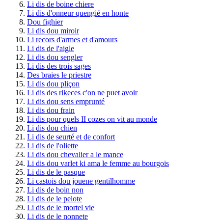
Li dis de boine chiere
Li dis d'onneur quengié en honte
Dou fighier
Li dis dou miroir
Li recors d'armes et d'amours
Li dis de l'aigle
Li dis dou sengler
Li dis des trois sages
Des braies le priestre
Li dis dou pliçon
Li dis des rikeces c'on ne puet avoir
Li dis dou sens emprunté
Li dis dou frain
Li dis pour quels II cozes on vit au monde
Li dis dou chien
Li dis de seurté et de confort
Li dis de l'oliette
Li dis dou chevalier a le mance
Li dis dou varlet ki ama le femme au bourgois
Li dis de le pasque
Li castois dou jouene gentilhomme
Li dis de boin non
Li dis de le pelote
Li dis de le mortel vie
Li dis de le nonnete