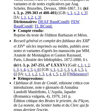
variantes et de notes explicatives par Aug.
Scheler, Bruxelles, Devaux, 1866-1867, 3 t.
(ici
t. 3, p. 299-303 et 400-401)
[GB:
t. 1
,
t. 2
,
t. 3
]
[IA:
t. 1
,
t. 2
,
t. 3
]
Dictionnaires:
DEAF BaudCondS
;
FEW
BaudCondé
;
TL BCond.
Compte rendu:
Reprise du texte de l'édition Barbazan et Méon.
e
Recueil général et complet des fabliaux des XIII
e
et XIV
siècles imprimés ou inédits
, publiés avec
notes et variantes d'après les manuscrits par MM.
Anatole de Montaiglon et Gaston Raynaud,
Paris, Librairie des bibliophiles, 1872-1890, 6 t.
o
(ici t. 3, p. 247-251, n
LXXXV)
[Gall:
t. 1
,
t. 2
,
t. 3
,
t. 4
,
t. 5
,
t. 6
] [GB:
t. 1
,
t. 2
,
t. 3
,
t. 4
,
t. 5
,
t.
6
] [IA:
t. 1
,
t. 2
,
t. 3
,
t. 4
,
t. 5
,
t. 6
] [
[Wikisource]
Réimpressions:
I fabliaux di Jean de Condé
, edizione critica con
introduzione, note e glossario di Annalisa
Landolfi Manfellotto, L'Aquila, Japadre
(Romanica vulgaria, 4), 1979, 241 p.
Édition critique des
Braies le priestre
, du
Pliçon
,
de
La nonete
, du
Sentier battu
et du
Clerc qui fu
repus derriere l'escrin
.