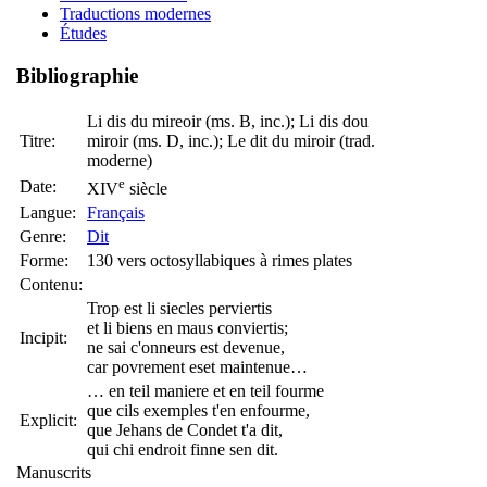
Traductions modernes
Études
Bibliographie
Li dis du mireoir (ms. B, inc.); Li dis dou
Titre:
miroir (ms. D, inc.); Le dit du miroir (trad.
moderne)
e
Date:
XIV
siècle
Langue:
Français
Genre:
Dit
Forme:
130 vers octosyllabiques à rimes plates
Contenu:
Trop est li siecles perviertis
et li biens en maus conviertis;
Incipit:
ne sai c'onneurs est devenue,
car povrement eset maintenue…
… en teil maniere et en teil fourme
que cils exemples t'en enfourme,
Explicit:
que Jehans de Condet t'a dit,
qui chi endroit finne sen dit.
Manuscrits