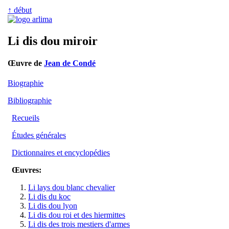
↑ début
Li dis dou miroir
Œuvre de
Jean de Condé
Biographie
Bibliographie
Recueils
Études générales
Dictionnaires et encyclopédies
Œuvres:
Li lays dou blanc chevalier
Li dis du koc
Li dis dou lyon
Li dis dou roi et des hiermittes
Li dis des trois mestiers d'armes