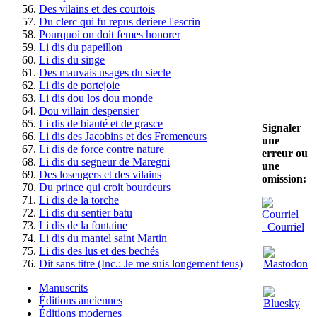
Des vilains et des courtois
Du clerc qui fu repus deriere l'escrin
Pourquoi on doit femes honorer
Li dis du papeillon
Li dis du singe
Des mauvais usages du siecle
Li dis de portejoie
Li dis dou los dou monde
Dou villain despensier
Li dis de biauté et de grasce
Signaler
Li dis des Jacobins et des Fremeneurs
une
Li dis de force contre nature
erreur ou
Li dis du segneur de Maregni
une
Des losengers et des vilains
omission:
Du prince qui croit bourdeurs
Li dis de la torche
Li dis du sentier batu
Li dis de la fontaine
Courriel
Li dis du mantel saint Martin
Li dis des lus et des bechés
Dit sans titre (Inc.: Je me suis longement teus)
Manuscrits
Éditions anciennes
Éditions modernes