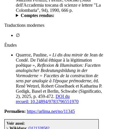
dell'Accademia toscana di scienze e lettere "La
Colombaria", 94), 1990, 666 p.
Comptes rendus:
Traductions modernes
∅
Études
Quarroz, Pauline, «
Li dis dou miroir
de Jean de
Condé. De l'idéal éthique à la légitimation
poétique »,
Reflexion & Illumination: Facetten
analogischer Bedeutungsbildung in der
Vormoderne = Facettes de la construction de
sens par analogie à l'époque prémoderne
, éd.
René Wetzel, Robert Gisselbaek et Katharina P.
Gedigk, Basel et Berlin, Schwabe (Significatio,
2), 2025, p. 459-472.
DOI du
recueil: 10.24894/9783796551970
Permalien:
https://arlima.net/no/11345
Voir aussi:
>
Wikidata:
Q121328582