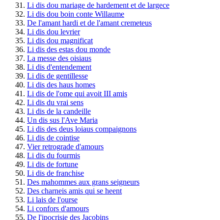
Li dis dou mariage de hardement et de largece
Li dis dou boin conte Willaume
De l'amant hardi et de l'amant cremeteus
Li dis dou levrier
Li dis dou magnificat
Li dis des estas dou monde
La messe des oisiaus
Li dis d'entendement
Li dis de gentillesse
Li dis des haus homes
Li dis de l'ome qui avoit III amis
Li dis du vrai sens
Li dis de la candeille
Un dis sus l'Ave Maria
Li dis des deus loiaus compaignons
Li dis de cointise
Vier retrograde d'amours
Li dis du fourmis
Li dis de fortune
Li dis de franchise
Des mahommes aux grans seigneurs
Des charneis amis qui se heent
Li lais de l'ourse
Li confors d'amours
De l'ipocrisie des Jacobins