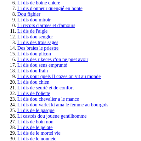
Li dis de boine chiere
Li dis d'onneur quengié en honte
Dou fighier
Li dis dou miroir
Li recors d'armes et d'amours
Li dis de l'aigle
Li dis dou sengler
Li dis des trois sages
Des braies le priestre
Li dis dou pliçon
Li dis des rikeces c'on ne puet avoir
Li dis dou sens emprunté
Li dis dou frain
Li dis pour quels II cozes on vit au monde
Li dis dou chien
Li dis de seurté et de confort
Li dis de l'oliette
Li dis dou chevalier a le mance
Li dis dou varlet ki ama le femme au bourgois
Li dis de le pasque
Li castois dou jouene gentilhomme
Li dis de boin non
Li dis de le pelote
Li dis de le mortel vie
Li dis de le nonnete