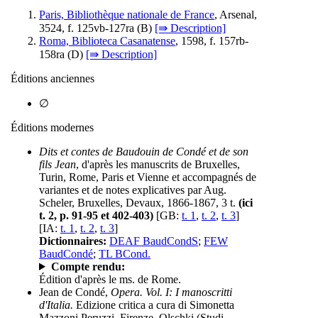
Paris, Bibliothèque nationale de France
, Arsenal,
3524, f. 125vb-127ra (
B
)
[⇛ Description]
Roma, Biblioteca Casanatense
, 1598, f. 157rb-
158ra (
D
)
[⇛ Description]
Éditions anciennes
∅
Éditions modernes
Dits et contes de Baudouin de Condé et de son
fils Jean
, d'après les manuscrits de Bruxelles,
Turin, Rome, Paris et Vienne et accompagnés de
variantes et de notes explicatives par Aug.
Scheler, Bruxelles, Devaux, 1866-1867, 3 t.
(ici
t. 2, p. 91-95 et 402-403)
[GB:
t. 1
,
t. 2
,
t. 3
]
[IA:
t. 1
,
t. 2
,
t. 3
]
Dictionnaires:
DEAF BaudCondS
;
FEW
BaudCondé
;
TL BCond.
Compte rendu:
Édition d'après le ms. de Rome.
Jean de Condé,
Opera. Vol. I: I manoscritti
d'Italia.
Edizione critica a cura di Simonetta
Mazzoni Peruzzi, Firenze, Olschki (Studi